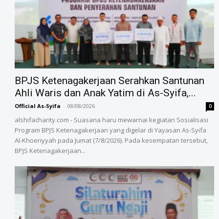
BPJS Ketenagakerjaan Serahkan Santunan
Ahli Waris dan Anak Yatim di As-Syifa,...
Official As-Syifa
-
08/08/2026
0
alshifacharity.com - Suasana haru mewarnai kegiatan Sosialisasi
Program BPJS Ketenagakerjaan yang digelar di Yayasan As-Syifa
Al-Khoeriyyah pada Jumat (7/8/2026). Pada kesempatan tersebut,
BPJS Ketenagakerjaan...