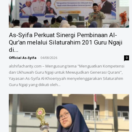
As-Syifa Perkuat Sinergi Pembinaan Al-
Qur’an melalui Silaturahim 201 Guru Ngaji
di...
Official As-Syifa
-
04/08/2026
0
alshifacharity.com – Mengusung tema "Menguatkan Kompetensi
dan Ukhuwah Guru Ngaji untuk Mewujudkan Generasi Qurani",
Yayasan As-Syifa Al-Khoeriyyah menyelenggarakan Silaturahim
Guru Ngaji yang diikuti oleh...