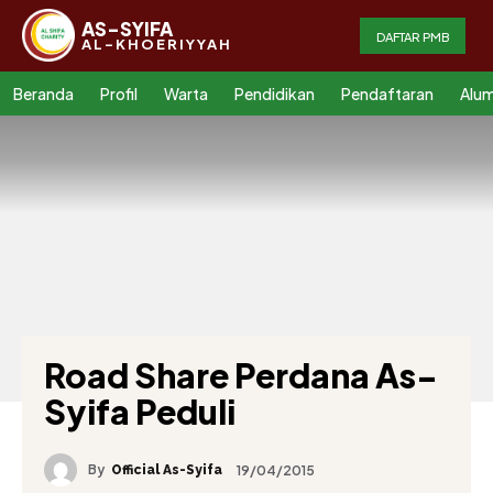
AS-SYIFA
DAFTAR PMB
AL-KHOERIYYAH
Beranda
Profil
Warta
Pendidikan
Pendaftaran
Alum
Road Share Perdana As-
Syifa Peduli
By
19/04/2015
Official As-Syifa