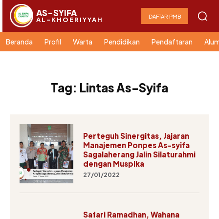
AS-SYIFA
DAFTAR PMB
AL-KHOERIYYAH
Beranda
Profil
Warta
Pendidikan
Pendaftaran
Alum
Tag:
Lintas As-Syifa
Perteguh Sinergitas, Jajaran
Manajemen Ponpes As-syifa
Sagalaherang Jalin Silaturahmi
dengan Muspika
27/01/2022
Safari Ramadhan, Wahana