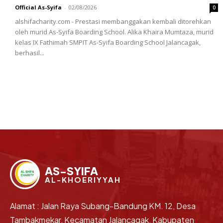
Official As-Syifa
-
02/08/2026
0
alshifacharity.com - Prestasi membanggakan kembali ditorehkan
oleh murid As-Syifa Boarding School. Alika Khaira Mumtaza, murid
kelas IX Fathimah SMPIT As-Syifa Boarding School Jalancagak,
berhasil...
AS-SYIFA
AL-KHOERIYYAH
Alamat : Jalan Raya Subang-Bandung KM. 12, Desa
Tambakmekar, Kecamatan Jalancagak, Kabupaten