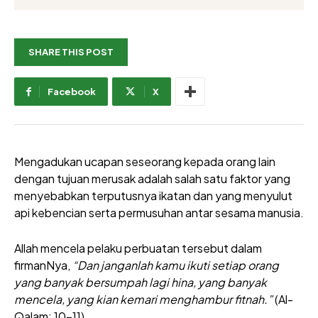
SHARE THIS POST
Facebook
X
Mengadukan ucapan seseorang kepada orang lain
dengan tujuan merusak adalah salah satu faktor yang
menyebabkan terputusnya ikatan dan yang menyulut
api kebencian serta permusuhan antar sesama manusia.
Allah mencela pelaku perbuatan tersebut dalam
firmanNya,
“Dan janganlah kamu ikuti setiap orang
yang banyak bersumpah lagi hina, yang banyak
mencela, yang kian kemari menghambur fitnah.”
(Al-
Qalam: 10-11).