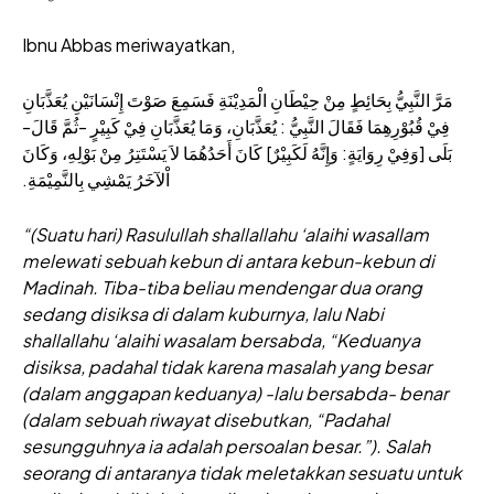
Ibnu Abbas meriwayatkan,
مَرَّ النَّبِيُّ بِحَائِطٍ مِنْ حِيْطَانِ الْمَدِيْنَةِ فَسَمِعَ صَوْتَ إِنْسَانَيْنِ يُعَذَّبَانِ
فِيْ قُبُوْرِهِمَا فَقَالَ النَّبِيُّ : يُعَذَّبَانِ، وَمَا يُعَذَّبَانِ فِيْ كَبِيْرٍ -ثُمَّ قَالَ-
بَلَى [وَفِيْ رِوَايَةٍ: وَإِنَّهُ لَكَبِيْرٌ] كَانَ أَحَدُهُمَا لاَ يَسْتَتِرُ مِنْ بَوْلِهِ، وَكَانَ
اْلآخَرُ يَمْشِي بِالنَّمِيْمَةِ.
“(Suatu hari) Rasulullah shallallahu ‘alaihi wasallam
melewati sebuah kebun di antara kebun-kebun di
Madinah. Tiba-tiba beliau mendengar dua orang
sedang disiksa di dalam kuburnya, lalu Nabi
shallallahu ‘alaihi wasalam bersabda, “Keduanya
disiksa, padahal tidak karena masalah yang besar
(dalam anggapan keduanya) -lalu bersabda- benar
(dalam sebuah riwayat disebutkan, “Padahal
sesungguhnya ia adalah persoalan besar.”). Salah
seorang di antaranya tidak meletakkan sesuatu untuk