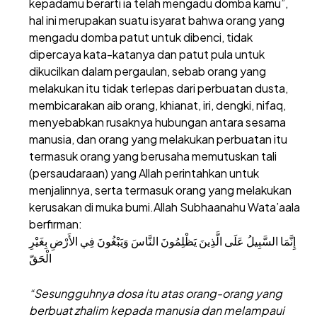
kepadamu berarti ia telah mengadu domba kamu”,
hal ini merupakan suatu isyarat bahwa orang yang
mengadu domba patut untuk dibenci, tidak
dipercaya kata-katanya dan patut pula untuk
dikucilkan dalam pergaulan, sebab orang yang
melakukan itu tidak terlepas dari perbuatan dusta,
membicarakan aib orang, khianat, iri, dengki, nifaq,
menyebabkan rusaknya hubungan antara sesama
manusia, dan orang yang melakukan perbuatan itu
termasuk orang yang berusaha memutuskan tali
(persaudaraan) yang Allah perintahkan untuk
menjalinnya, serta termasuk orang yang melakukan
kerusakan di muka bumi.Allah Subhaanahu Wata’aala
berfirman:
إِنَّمَا السَّبِيلُ عَلَى الَّذِينَ يَظْلِمُونَ النَّاسَ وَيَبْغُونَ فِي الأَرْضِ بِغَيْرِ
الْحَقّ
“Sesungguhnya dosa itu atas orang-orang yang
berbuat zhalim kepada manusia dan melampaui