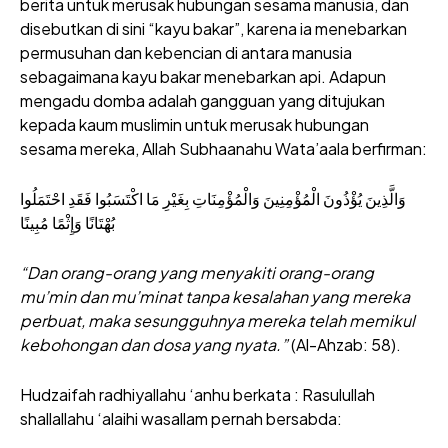
berita untuk merusak hubungan sesama manusia, dan
disebutkan di sini “kayu bakar”, karena ia menebarkan
permusuhan dan kebencian di antara manusia
sebagaimana kayu bakar menebarkan api. Adapun
mengadu domba adalah gangguan yang ditujukan
kepada kaum muslimin untuk merusak hubungan
sesama mereka, Allah Subhaanahu Wata’aala berfirman:
وَالَّذِينَ يُؤْذُونَ الْمُؤْمِنِينَ وَالْمُؤْمِنَاتِ بِغَيْرِ مَا اكْتَسَبُوا فَقَدِ احْتَمَلُوا
بُهْتَانًا وَإِثْمًا مُبِينًا
“Dan orang-orang yang menyakiti orang-orang
mu’min dan mu’minat tanpa kesalahan yang mereka
perbuat, maka sesungguhnya mereka telah memikul
kebohongan dan dosa yang nyata.”
(Al-Ahzab: 58).
Hudzaifah radhiyallahu ‘anhu berkata : Rasulullah
shallallahu ‘alaihi wasallam pernah bersabda: