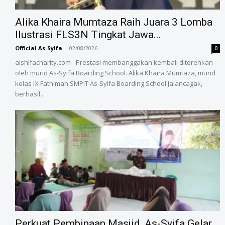
Alika Khaira Mumtaza Raih Juara 3 Lomba
Ilustrasi FLS3N Tingkat Jawa...
Official As-Syifa
-
02/08/2026
0
alshifacharity.com - Prestasi membanggakan kembali ditorehkan
oleh murid As-Syifa Boarding School. Alika Khaira Mumtaza, murid
kelas IX Fathimah SMPIT As-Syifa Boarding School Jalancagak,
berhasil...
‎Perkuat Pembinaan Masjid, As-Syifa Gelar