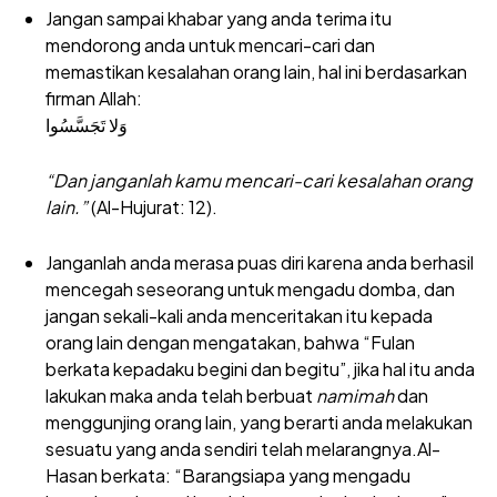
Jangan sampai khabar yang anda terima itu
mendorong anda untuk mencari-cari dan
memastikan kesalahan orang lain, hal ini berdasarkan
firman Allah:
وَلا تَجَسَّسُوا
“Dan janganlah kamu mencari-cari kesalahan orang
lain.”
(Al-Hujurat: 12).
Janganlah anda merasa puas diri karena anda berhasil
mencegah seseorang untuk mengadu domba, dan
jangan sekali-kali anda menceritakan itu kepada
orang lain dengan mengatakan, bahwa “Fulan
berkata kepadaku begini dan begitu”, jika hal itu anda
lakukan maka anda telah berbuat
namimah
dan
menggunjing orang lain, yang berarti anda melakukan
sesuatu yang anda sendiri telah
melarangnya.Al-
Hasan
berkata: “Barangsiapa yang mengadu