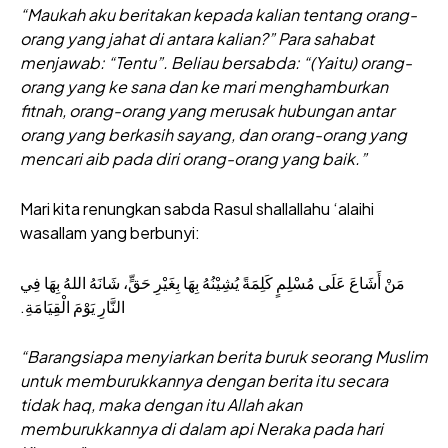
“Maukah aku beritakan kepada kalian tentang orang-
orang yang jahat di antara kalian?” Para sahabat
menjawab: “Tentu”. Beliau bersabda: “(Yaitu) orang-
orang yang ke sana dan ke mari menghamburkan
fitnah, orang-orang yang merusak hubungan antar
orang yang berkasih sayang, dan orang-orang yang
mencari aib pada diri orang-orang yang baik.”
Mari kita renungkan sabda Rasul shallallahu ‘alaihi
wasallam yang berbunyi:
مَنْ أَشَاعَ عَلَى مُسْلِمٍ كَلِمَةً يُشِيْنُهُ بِهَا بِغَيْرِ حَقٍّ، شَانَهُ اللهُ بِهَا فِي
النَّارِ يَوْمَ الْقِيَامَةِ.
“Barangsiapa menyiarkan berita buruk seorang Muslim
untuk memburukkannya dengan berita itu secara
tidak haq, maka dengan itu Allah akan
memburukkannya di dalam api Neraka pada hari