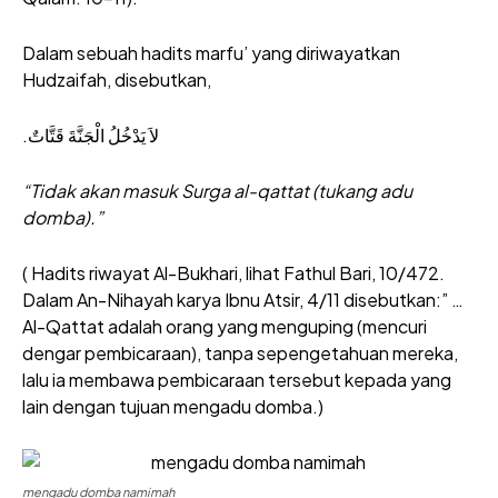
Dalam sebuah hadits marfu’ yang diriwayatkan
Hudzaifah, disebutkan,
لاَ يَدْخُلُ الْجَنَّةَ قَتَّاتٌ.
“Tidak akan masuk Surga al-qattat (tukang adu
domba).”
( Hadits riwayat Al-Bukhari, lihat Fathul Bari, 10/472.
Dalam An-Nihayah karya Ibnu Atsir, 4/11 disebutkan:” …
Al-Qattat adalah orang yang menguping (mencuri
dengar pembicaraan), tanpa sepengetahuan mereka,
lalu ia membawa pembicaraan tersebut kepada yang
lain dengan tujuan mengadu domba.)
mengadu domba namimah