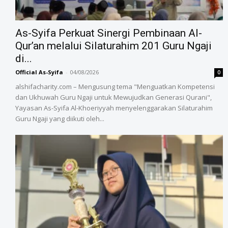
As-Syifa Perkuat Sinergi Pembinaan Al-
Qur’an melalui Silaturahim 201 Guru Ngaji
di...
Official As-Syifa
-
04/08/2026
0
alshifacharity.com – Mengusung tema "Menguatkan Kompetensi
dan Ukhuwah Guru Ngaji untuk Mewujudkan Generasi Qurani",
Yayasan As-Syifa Al-Khoeriyyah menyelenggarakan Silaturahim
Guru Ngaji yang diikuti oleh...