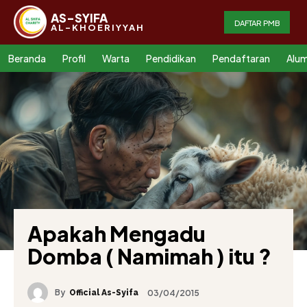
AS-SYIFA
DAFTAR PMB
AL-KHOERIYYAH
Beranda
Profil
Warta
Pendidikan
Pendaftaran
Alum
Apakah Mengadu
Domba ( Namimah ) itu ?
By
03/04/2015
Official As-Syifa