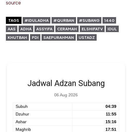
source
TAGS
#IDULADHA
#QURBAN
#SUBANG
1440
AAS
ADHA
ASSYIFA
CERAMAH
ELSHIFATV
IDUL
KHUTBAH
PDI
SAEPURAHMAN
USTADZ
Jadwal Adzan Subang
06 Aug 2026
Subuh
04:39
Dzuhur
11:55
Ashar
15:16
Maghrib
17:51