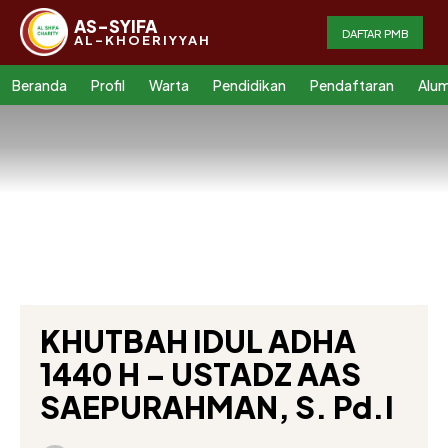
AS-SYIFA
DAFTAR PMB
AL-KHOERIYYAH
Beranda
Profil
Warta
Pendidikan
Pendaftaran
Alum
KHUTBAH IDUL ADHA
1440 H – USTADZ AAS
SAEPURAHMAN, S. Pd.I