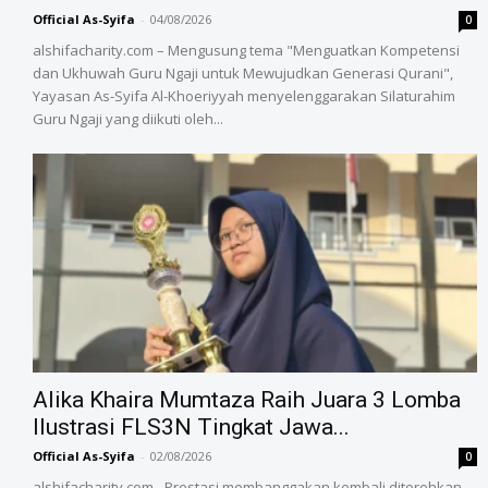
Official As-Syifa
-
04/08/2026
0
alshifacharity.com – Mengusung tema "Menguatkan Kompetensi
dan Ukhuwah Guru Ngaji untuk Mewujudkan Generasi Qurani",
Yayasan As-Syifa Al-Khoeriyyah menyelenggarakan Silaturahim
Guru Ngaji yang diikuti oleh...
Alika Khaira Mumtaza Raih Juara 3 Lomba
Ilustrasi FLS3N Tingkat Jawa...
Official As-Syifa
-
02/08/2026
0
alshifacharity.com - Prestasi membanggakan kembali ditorehkan