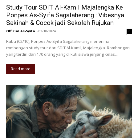
Study Tour SDIT Al-Kamil Majalengka Ke
Ponpes As-Syifa Sagalaherang : Vibesnya
Sakinah & Cocok jadi Sekolah Rujukan
Official As-Syifa
-
03/10/2024
0
Rabu (02/10), Ponpes As-Syifa Sagalaherang menerima
rombongan study tour dari SDIT Al-Kamil, Majalengka. Rombongan
yang terdiri dari 170 orang yang diikuti siswa jenjang kelas...
Read more