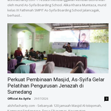
oleh murid As-Syifa Boarding School. Alika Khaira Mumtaza, murid
kelas IX Fathimah SMPIT As-Syifa Boarding School Jalancagak,
berhasil...
‎Perkuat Pembinaan Masjid, As-Syifa Gelar
Pelatihan Pengurusan Jenazah di
Sumedang
Official As-Syifa
-
29/07/2026
0
alshifacharity.com - Sebanyak 120 jamaah Masjid Al-Istiqomah,
Kampung Sindangaso, Desa Cikaramas, Kecamatan