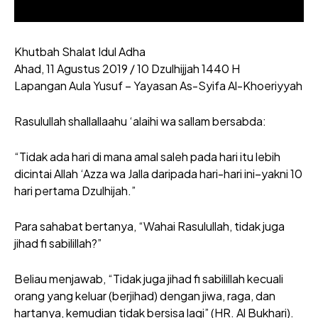
Khutbah Shalat Idul Adha
Ahad, 11 Agustus 2019 / 10 Dzulhijjah 1440 H
Lapangan Aula Yusuf – Yayasan As-Syifa Al-Khoeriyyah
Rasulullah shallallaahu ‘alaihi wa sallam bersabda:
“Tidak ada hari di mana amal saleh pada hari itu lebih
dicintai Allah ‘Azza wa Jalla daripada hari-hari ini–yakni 10
hari pertama Dzulhijah.”
Para sahabat bertanya, “Wahai Rasulullah, tidak juga
jihad fi sabilillah?”
Beliau menjawab, “Tidak juga jihad fi sabilillah kecuali
orang yang keluar (berjihad) dengan jiwa, raga, dan
hartanya, kemudian tidak bersisa lagi” (HR. Al Bukhari).