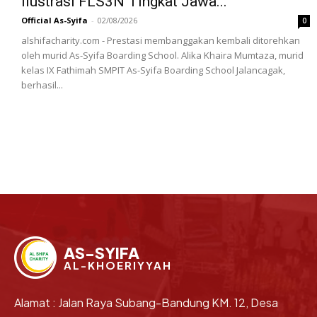
Ilustrasi FLS3N Tingkat Jawa...
Official As-Syifa
-
02/08/2026
0
alshifacharity.com - Prestasi membanggakan kembali ditorehkan
oleh murid As-Syifa Boarding School. Alika Khaira Mumtaza, murid
kelas IX Fathimah SMPIT As-Syifa Boarding School Jalancagak,
berhasil...
AS-SYIFA
AL-KHOERIYYAH
Alamat : Jalan Raya Subang-Bandung KM. 12, Desa