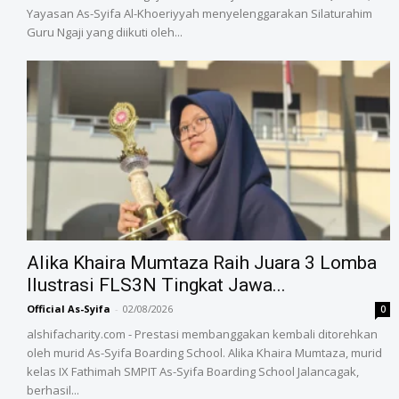
Yayasan As-Syifa Al-Khoeriyyah menyelenggarakan Silaturahim
Guru Ngaji yang diikuti oleh...
Alika Khaira Mumtaza Raih Juara 3 Lomba
Ilustrasi FLS3N Tingkat Jawa...
Official As-Syifa
-
02/08/2026
0
alshifacharity.com - Prestasi membanggakan kembali ditorehkan
oleh murid As-Syifa Boarding School. Alika Khaira Mumtaza, murid
kelas IX Fathimah SMPIT As-Syifa Boarding School Jalancagak,
berhasil...