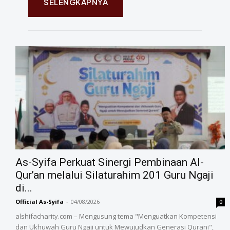
SELENGKAPNYA
As-Syifa Perkuat Sinergi Pembinaan Al-
Qur’an melalui Silaturahim 201 Guru Ngaji
di...
Official As-Syifa
-
04/08/2026
0
alshifacharity.com – Mengusung tema "Menguatkan Kompetensi
dan Ukhuwah Guru Ngaji untuk Mewujudkan Generasi Qurani",