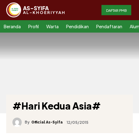
AS-SYIFA
DAFTAR PMB
AL-KHOERIYYAH
Beranda
Profil
Warta
Pendidikan
Pendaftaran
Alum
#Hari Kedua Asia#
By
12/05/2015
Official As-Syifa