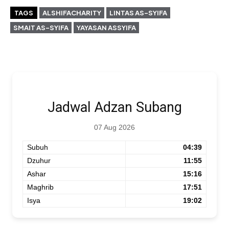
TAGS
ALSHIFACHARITY
LINTAS AS-SYIFA
SMAIT AS-SYIFA
YAYASAN ASSYIFA
Jadwal Adzan Subang
07 Aug 2026
Subuh
04:39
Dzuhur
11:55
Ashar
15:16
Maghrib
17:51
Isya
19:02