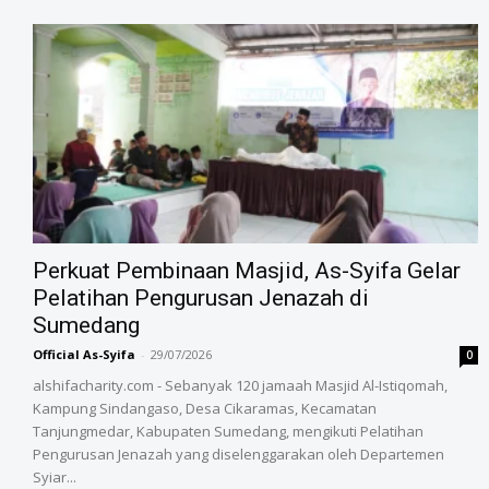
‎Perkuat Pembinaan Masjid, As-Syifa Gelar
Pelatihan Pengurusan Jenazah di
Sumedang
Official As-Syifa
-
29/07/2026
0
alshifacharity.com - Sebanyak 120 jamaah Masjid Al-Istiqomah,
Kampung Sindangaso, Desa Cikaramas, Kecamatan
Tanjungmedar, Kabupaten Sumedang, mengikuti Pelatihan
Pengurusan Jenazah yang diselenggarakan oleh Departemen
Syiar...