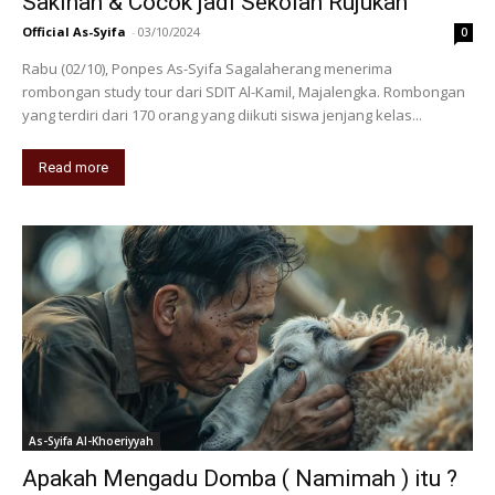
Sakinah & Cocok jadi Sekolah Rujukan
Official As-Syifa
-
03/10/2024
0
Rabu (02/10), Ponpes As-Syifa Sagalaherang menerima
rombongan study tour dari SDIT Al-Kamil, Majalengka. Rombongan
yang terdiri dari 170 orang yang diikuti siswa jenjang kelas...
Read more
As-Syifa Al-Khoeriyyah
Apakah Mengadu Domba ( Namimah ) itu ?