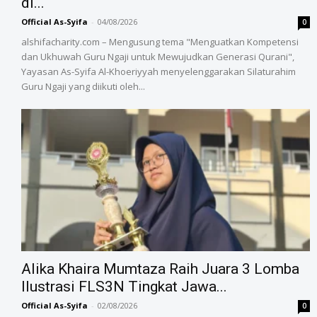
di...
Official As-Syifa
-
04/08/2026
0
alshifacharity.com – Mengusung tema "Menguatkan Kompetensi
dan Ukhuwah Guru Ngaji untuk Mewujudkan Generasi Qurani",
Yayasan As-Syifa Al-Khoeriyyah menyelenggarakan Silaturahim
Guru Ngaji yang diikuti oleh...
Alika Khaira Mumtaza Raih Juara 3 Lomba
Ilustrasi FLS3N Tingkat Jawa...
Official As-Syifa
-
02/08/2026
0