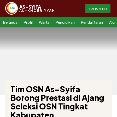
AS-SYIFA
DAFTAR PMB
AL-KHOERIYYAH
Beranda
Profil
Warta
Pendidikan
Pendaftaran
Alum
Tim OSN As-Syifa
Borong Prestasi di Ajang
Seleksi OSN Tingkat
Kabupaten