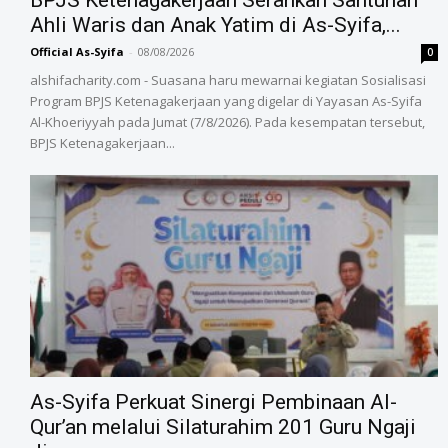
BPJS Ketenagakerjaan Serahkan Santunan
Ahli Waris dan Anak Yatim di As-Syifa,...
Official As-Syifa
-
08/08/2026
0
alshifacharity.com - Suasana haru mewarnai kegiatan Sosialisasi
Program BPJS Ketenagakerjaan yang digelar di Yayasan As-Syifa
Al-Khoeriyyah pada Jumat (7/8/2026). Pada kesempatan tersebut,
BPJS Ketenagakerjaan...
As-Syifa Perkuat Sinergi Pembinaan Al-
Qur’an melalui Silaturahim 201 Guru Ngaji