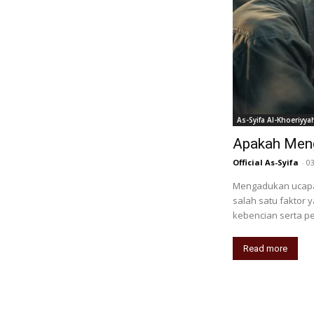
As-Syifa Al-Khoeriyya
Apakah Meng
Official As-Syifa
-
0
Mengadukan ucapa
salah satu faktor
kebencian serta p
Read more