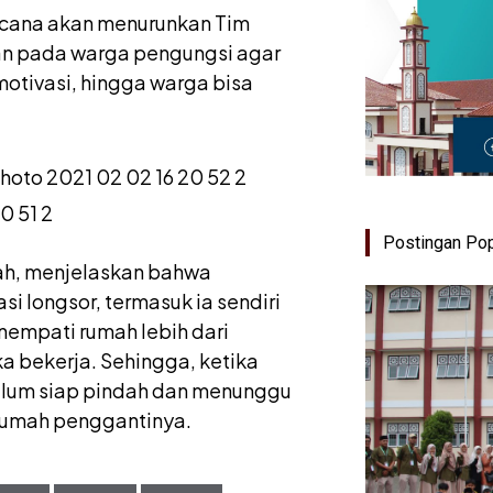
encana akan menurunkan Tim
n pada warga pengungsi agar
otivasi, hingga warga bisa
Postingan Pop
ah, menjelaskan bahwa
si longsor, termasuk ia sendiri
empati rumah lebih dari
a bekerja. Sehingga, ketika
belum siap pindah dan menunggu
 rumah penggantinya.