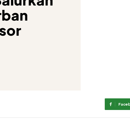
rban
sor
Face