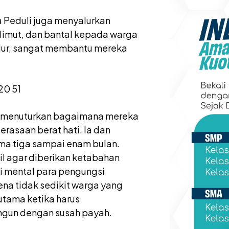
a Peduli juga menyalurkan
elimut, dan bantal kepada warga
dur, sangat membantu mereka
i, menuturkan bagaimana mereka
asaan berat hati. Ia dan
ama tiga sampai enam bulan.
il agar diberikan ketabahan
si mental para pengungsi
na tidak sedikit warga yang
utama ketika harus
ngun dengan susah payah.