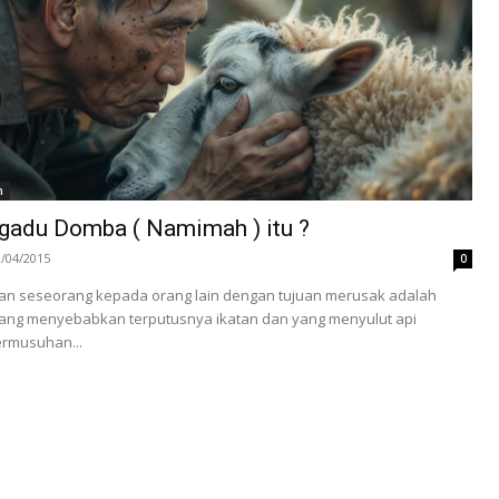
h
adu Domba ( Namimah ) itu ?
3/04/2015
0
n seseorang kepada orang lain dengan tujuan merusak adalah
 yang menyebabkan terputusnya ikatan dan yang menyulut api
ermusuhan...