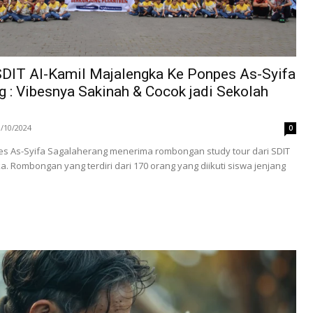
SDIT Al-Kamil Majalengka Ke Ponpes As-Syifa
 : Vibesnya Sakinah & Cocok jadi Sekolah
3/10/2024
0
pes As-Syifa Sagalaherang menerima rombongan study tour dari SDIT
a. Rombongan yang terdiri dari 170 orang yang diikuti siswa jenjang