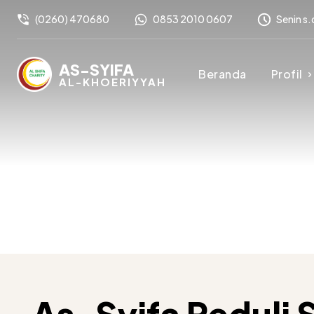
(0260) 470680
0853 2010 0607
Senin s.
AS-SYIFA
Beranda
Profil
AL-KHOERIYYAH
As-Syifa Peduli 