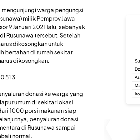
21, mengunjungi warga pengungsi
sunawa) milik Pemprov Jawa
r 9 Januari 2021 lalu, sebanyak
di Rusunawa tersebut. Setelah
arus dikosongkan untuk
h bertahan di rumah sekitar
harus dikosongkan.
Su
Dz
As
Ma
enyaluran donasi ke warga yang
Is
pur umum di sekitar lokasi
 dari 1000 porsi makanan siap
selanjutnya, penyaluran donasi
mentara di Rusunawa sampai
bali normal.