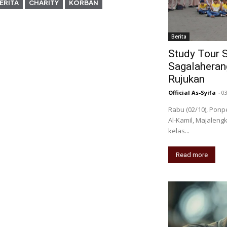
ERITA
CHARITY
KORBAN
Berita
Study Tour 
Sagalaherang
Rujukan
Official As-Syifa
-
0
Rabu (02/10), Pon
Al-Kamil, Majalengk
kelas...
Read more