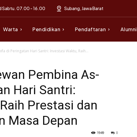
d Sabtu. 07.00 - 16.00
Subang, Jawa Barat
Warta
Pendidikan
Pendaftaran
Alumni
 di Peringatan Hari Santri: Investasi Waktu, Raih...
ewan Pembina As-
an Hari Santri:
 Raih Prestasi dan
in Masa Depan
1949
0