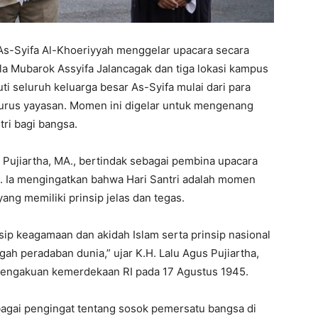
 As-Syifa Al-Khoeriyyah menggelar upacara secara
ula Mubarok Assyifa Jalancagak dan tiga lokasi kampus
uti seluruh keluarga besar As-Syifa mulai dari para
ngurus yayasan. Momen ini digelar untuk mengenang
ri bagi bangsa.
 Pujiartha, MA., bertindak sebagai pembina upacara
 Ia mengingatkan bahwa Hari Santri adalah momen
ng memiliki prinsip jelas dan tegas.
ip keagamaan dan akidah Islam serta prinsip nasional
ah peradaban dunia,” ujar K.H. Lalu Agus Pujiartha,
pengakuan kemerdekaan RI pada 17 Agustus 1945.
sebagai pengingat tentang sosok pemersatu bangsa di