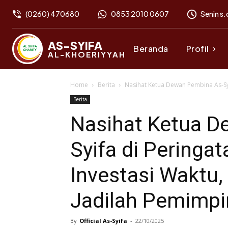
(0260) 470680
0853 2010 0607
Senin s.
AS-SYIFA
Beranda
Profil
AL-KHOERIYYAH
Home
Berita
Nasihat Ketua Dewan Pembina As-Syifa
Berita
Nasihat Ketua D
Syifa di Peringat
Investasi Waktu,
Jadilah Pemimp
By
Official As-Syifa
-
22/10/2025