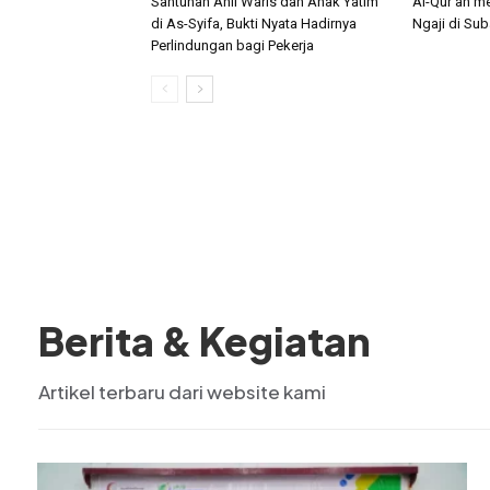
Santunan Ahli Waris dan Anak Yatim
Al-Qur’an me
di As-Syifa, Bukti Nyata Hadirnya
Ngaji di Su
Perlindungan bagi Pekerja
Berita & Kegiatan
Artikel terbaru dari website kami