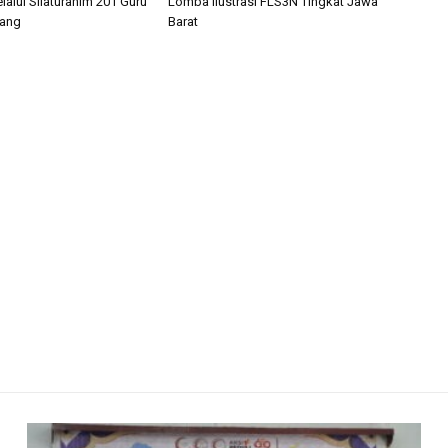
lalui Silaturahim 201 Guru
Lomba Ilustrasi FLS3N Tingkat Jawa
bang
Barat