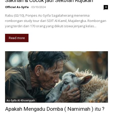
Sakinah & Cocok jadi Sekolah Rujukan
Official As-Syifa
-
03/10/2024
0
Rabu (02/10), Ponpes As-Syifa Sagalaherang menerima
rombongan study tour dari SDIT Al-Kamil, Majalengka. Rombongan
yang terdiri dari 170 orang yang diikuti siswa jenjang kelas...
Read more
As-Syifa Al-Khoeriyyah
Apakah Mengadu Domba ( Namimah ) itu ?