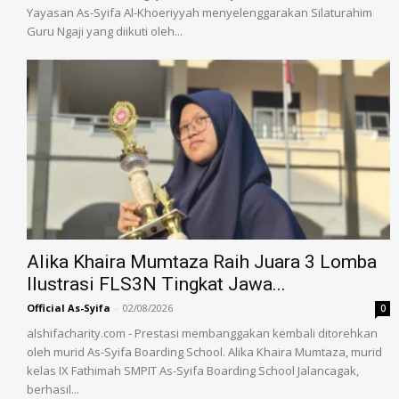
Yayasan As-Syifa Al-Khoeriyyah menyelenggarakan Silaturahim
Guru Ngaji yang diikuti oleh...
Alika Khaira Mumtaza Raih Juara 3 Lomba
Ilustrasi FLS3N Tingkat Jawa...
Official As-Syifa
-
02/08/2026
0
alshifacharity.com - Prestasi membanggakan kembali ditorehkan
oleh murid As-Syifa Boarding School. Alika Khaira Mumtaza, murid
kelas IX Fathimah SMPIT As-Syifa Boarding School Jalancagak,
berhasil...