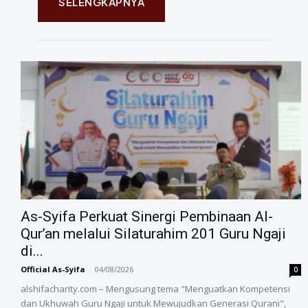
SELENGKAPNYA
As-Syifa Perkuat Sinergi Pembinaan Al-
Qur’an melalui Silaturahim 201 Guru Ngaji
di...
Official As-Syifa
-
04/08/2026
0
alshifacharity.com – Mengusung tema "Menguatkan Kompetensi
dan Ukhuwah Guru Ngaji untuk Mewujudkan Generasi Qurani",