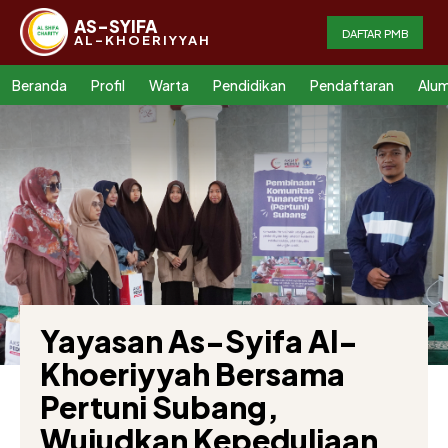
AS-SYIFA
DAFTAR PMB
AL-KHOERIYYAH
Beranda
Profil
Warta
Pendidikan
Pendaftaran
Alum
Yayasan As-Syifa Al-
Khoeriyyah Bersama
Pertuni Subang,
Wujudkan Kepeduliaan