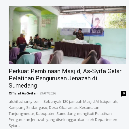
‎Perkuat Pembinaan Masjid, As-Syifa Gelar
Pelatihan Pengurusan Jenazah di
Sumedang
Official As-Syifa
-
29/07/2026
0
alshifacharity.com - Sebanyak 120 jamaah Masjid Al-Istiqomah,
Kampung Sindangaso, Desa Cikaramas, Kecamatan
Tanjungmedar, Kabupaten Sumedang, mengikuti Pelatihan
Pengurusan Jenazah yang diselenggarakan oleh Departemen
Syiar...