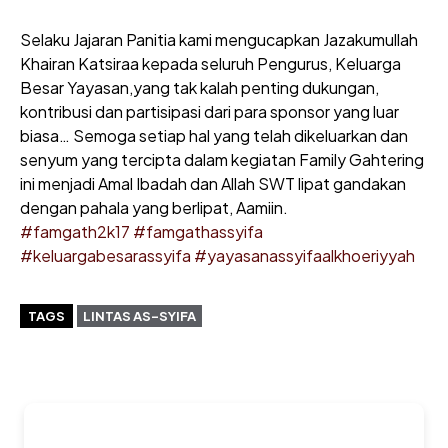
Selaku Jajaran Panitia kami mengucapkan Jazakumullah
Khairan Katsiraa kepada seluruh Pengurus, Keluarga
Besar Yayasan,yang tak kalah penting dukungan,
kontribusi dan partisipasi dari para sponsor yang luar
biasa… Semoga setiap hal yang telah dikeluarkan dan
senyum yang tercipta dalam kegiatan Family Gahtering
ini menjadi Amal Ibadah dan Allah SWT lipat gandakan
dengan pahala yang berlipat, Aamiin.
#
famgath2k17
#
famgathassyifa
#
keluargabesarassyifa
#
yayasanassyifaalkhoeriyyah
TAGS
LINTAS AS-SYIFA