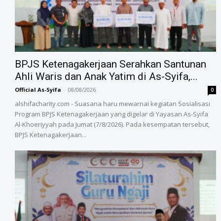
BPJS Ketenagakerjaan Serahkan Santunan
Ahli Waris dan Anak Yatim di As-Syifa,...
Official As-Syifa
-
08/08/2026
0
alshifacharity.com - Suasana haru mewarnai kegiatan Sosialisasi
Program BPJS Ketenagakerjaan yang digelar di Yayasan As-Syifa
Al-Khoeriyyah pada Jumat (7/8/2026). Pada kesempatan tersebut,
BPJS Ketenagakerjaan...