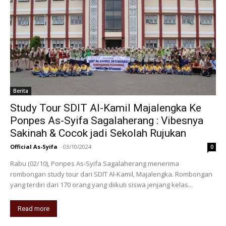
Berita
Study Tour SDIT Al-Kamil Majalengka Ke
Ponpes As-Syifa Sagalaherang : Vibesnya
Sakinah & Cocok jadi Sekolah Rujukan
Official As-Syifa
-
03/10/2024
0
Rabu (02/10), Ponpes As-Syifa Sagalaherang menerima
rombongan study tour dari SDIT Al-Kamil, Majalengka. Rombongan
yang terdiri dari 170 orang yang diikuti siswa jenjang kelas...
Read more