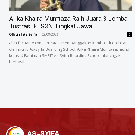
Alika Khaira Mumtaza Raih Juara 3 Lomba
Ilustrasi FLS3N Tingkat Jawa...
Official As-Syifa
-
02/08/2026
0
alshifacharity.com - Prestasi membanggakan kembali ditorehkan
oleh murid As-Syifa Boarding School. Alika Khaira Mumtaza, murid
kelas IX Fathimah SMPIT As-Syifa Boarding School Jalancagak,
berhasil...
AS-SYIFA