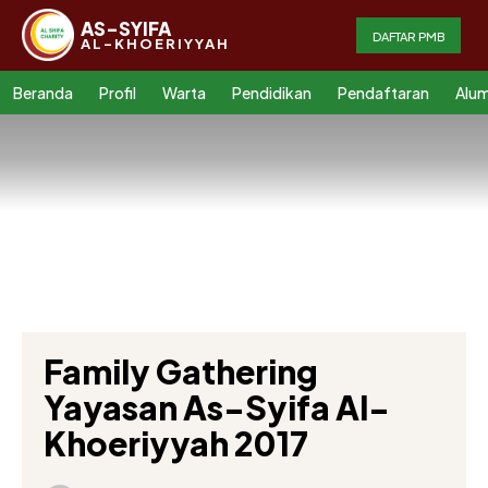
AS-SYIFA
DAFTAR PMB
AL-KHOERIYYAH
Beranda
Profil
Warta
Pendidikan
Pendaftaran
Alum
Family Gathering
Yayasan As-Syifa Al-
Khoeriyyah 2017