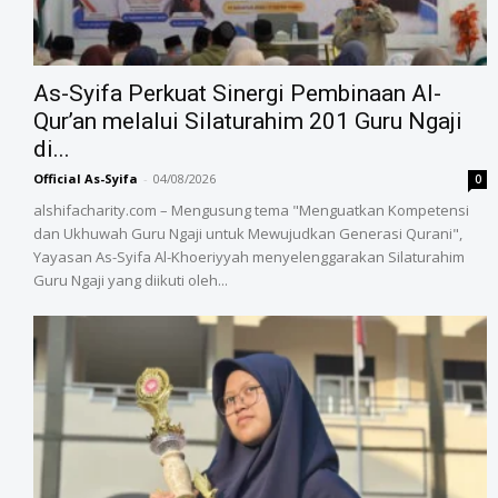
As-Syifa Perkuat Sinergi Pembinaan Al-
Qur’an melalui Silaturahim 201 Guru Ngaji
di...
Official As-Syifa
-
04/08/2026
0
alshifacharity.com – Mengusung tema "Menguatkan Kompetensi
dan Ukhuwah Guru Ngaji untuk Mewujudkan Generasi Qurani",
Yayasan As-Syifa Al-Khoeriyyah menyelenggarakan Silaturahim
Guru Ngaji yang diikuti oleh...