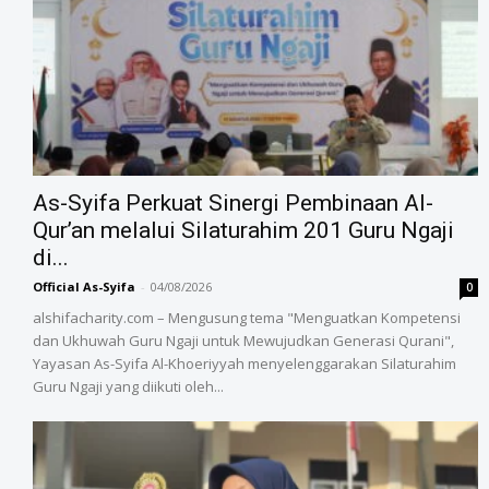
As-Syifa Perkuat Sinergi Pembinaan Al-
Qur’an melalui Silaturahim 201 Guru Ngaji
di...
Official As-Syifa
-
04/08/2026
0
alshifacharity.com – Mengusung tema "Menguatkan Kompetensi
dan Ukhuwah Guru Ngaji untuk Mewujudkan Generasi Qurani",
Yayasan As-Syifa Al-Khoeriyyah menyelenggarakan Silaturahim
Guru Ngaji yang diikuti oleh...