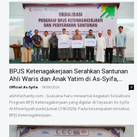
BPJS Ketenagakerjaan Serahkan Santunan
Ahli Waris dan Anak Yatim di As-Syifa,...
Official As-Syifa
-
08/08/2026
0
alshifacharity.com - Suasana haru mewarnai kegiatan Sosialisasi
Program BPJS Ketenagakerjaan yang digelar di Yayasan As-Syifa
Al-Khoeriyyah pada Jumat (7/8/2026). Pada kesempatan tersebut,
BPJS Ketenagakerjaan...