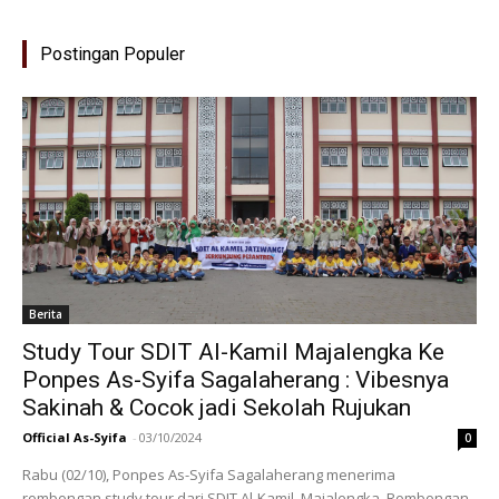
Postingan Populer
Berita
Study Tour SDIT Al-Kamil Majalengka Ke
Ponpes As-Syifa Sagalaherang : Vibesnya
Sakinah & Cocok jadi Sekolah Rujukan
Official As-Syifa
-
03/10/2024
0
Rabu (02/10), Ponpes As-Syifa Sagalaherang menerima
rombongan study tour dari SDIT Al-Kamil, Majalengka. Rombongan