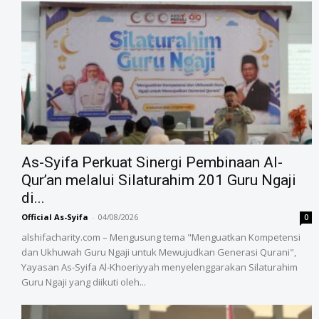
As-Syifa Perkuat Sinergi Pembinaan Al-
Qur’an melalui Silaturahim 201 Guru Ngaji
di...
Official As-Syifa
-
04/08/2026
0
alshifacharity.com – Mengusung tema "Menguatkan Kompetensi
dan Ukhuwah Guru Ngaji untuk Mewujudkan Generasi Qurani",
Yayasan As-Syifa Al-Khoeriyyah menyelenggarakan Silaturahim
Guru Ngaji yang diikuti oleh...