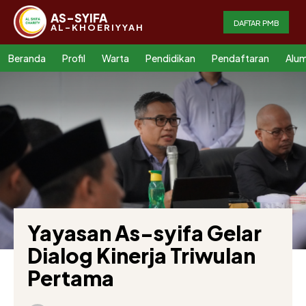
AS-SYIFA
DAFTAR PMB
AL-KHOERIYYAH
Beranda
Profil
Warta
Pendidikan
Pendaftaran
Alum
Yayasan As-syifa Gelar
Dialog Kinerja Triwulan
Pertama