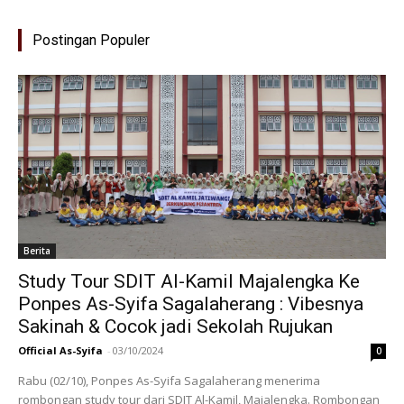
Postingan Populer
Berita
Study Tour SDIT Al-Kamil Majalengka Ke
Ponpes As-Syifa Sagalaherang : Vibesnya
Sakinah & Cocok jadi Sekolah Rujukan
Official As-Syifa
-
03/10/2024
0
Rabu (02/10), Ponpes As-Syifa Sagalaherang menerima
rombongan study tour dari SDIT Al-Kamil, Majalengka. Rombongan