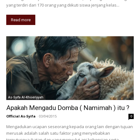
yang terdiri dari 170 orang yang diikuti siswa jenjang kelas...
Read more
As-Syifa Al-Khoeriyyah
Apakah Mengadu Domba ( Namimah ) itu ?
Official As-Syifa
-
03/04/2015
0
Mengadukan ucapan seseorang kepada orang lain dengan tujuan
merusak adalah salah satu faktor yang menyebabkan
terputusnya ikatan dan yang menyulut api kebencian serta