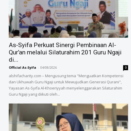
As-Syifa Perkuat Sinergi Pembinaan Al-
Qur’an melalui Silaturahim 201 Guru Ngaji
di...
Official As-Syifa
-
04/08/2026
0
alshifacharity.com – Mengusung tema "Menguatkan Kompetensi
dan Ukhuwah Guru Ngaji untuk Mewujudkan Generasi Qurani",
Yayasan As-Syifa Al-Khoeriyyah menyelenggarakan Silaturahim
Guru Ngaji yang diikuti oleh...