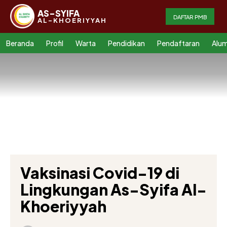
AS-SYIFA
DAFTAR PMB
AL-KHOERIYYAH
Beranda
Profil
Warta
Pendidikan
Pendaftaran
Alum
Vaksinasi Covid-19 di
Lingkungan As-Syifa Al-
Khoeriyyah