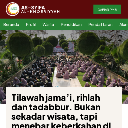
AS-SYIFA
DAFTAR PMB
AL-KHOERIYYAH
Beranda
Profil
Warta
Pendidikan
Pendaftaran
Alum
Tilawah jama’i, rihlah
dan tadabbur. Bukan
sekadar wisata, tapi
menebar keberkahan di