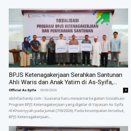
BPJS Ketenagakerjaan Serahkan Santunan
Ahli Waris dan Anak Yatim di As-Syifa,...
Official As-Syifa
-
08/08/2026
0
alshifacharity.com - Suasana haru mewarnai kegiatan Sosialisasi
Program BPJS Ketenagakerjaan yang digelar di Yayasan As-Syifa
Al-Khoeriyyah pada Jumat (7/8/2026). Pada kesempatan tersebut,
BPJS Ketenagakerjaan...