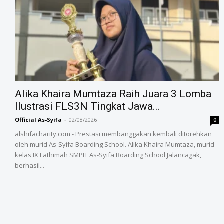
Alika Khaira Mumtaza Raih Juara 3 Lomba
Ilustrasi FLS3N Tingkat Jawa...
Official As-Syifa
-
02/08/2026
0
alshifacharity.com - Prestasi membanggakan kembali ditorehkan
oleh murid As-Syifa Boarding School. Alika Khaira Mumtaza, murid
kelas IX Fathimah SMPIT As-Syifa Boarding School Jalancagak,
berhasil...