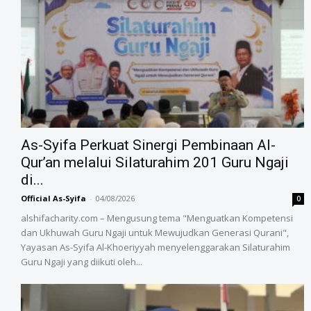
As-Syifa Perkuat Sinergi Pembinaan Al-
Qur’an melalui Silaturahim 201 Guru Ngaji
di...
Official As-Syifa
-
04/08/2026
0
alshifacharity.com – Mengusung tema "Menguatkan Kompetensi
dan Ukhuwah Guru Ngaji untuk Mewujudkan Generasi Qurani",
Yayasan As-Syifa Al-Khoeriyyah menyelenggarakan Silaturahim
Guru Ngaji yang diikuti oleh...