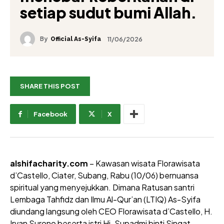
setiap sudut bumi Allah.
By
11/06/2026
Official As-Syifa
SHARE THIS POST
Facebook
X
alshifacharity.com
– Kawasan wisata Florawisata
d’Castello, Ciater, Subang, Rabu (10/06) bernuansa
spiritual yang menyejukkan. Dimana Ratusan santri
Lembaga Tahfidz dan Ilmu Al-Qur’an (LTIQ) As-Syifa
diundang langsung oleh CEO Florawisata d’Castello, H.
Irvan Surono beserta istri Hj. Supadmi binti Singat