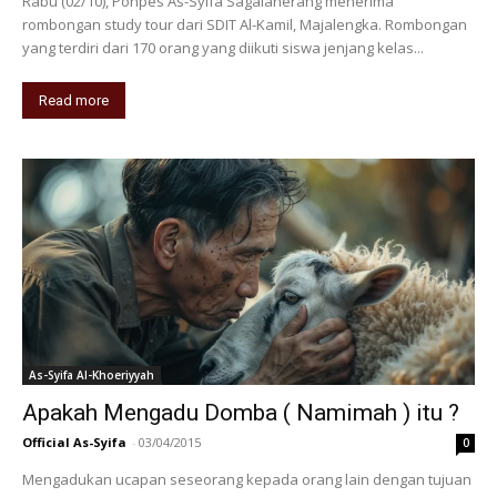
Rabu (02/10), Ponpes As-Syifa Sagalaherang menerima
rombongan study tour dari SDIT Al-Kamil, Majalengka. Rombongan
yang terdiri dari 170 orang yang diikuti siswa jenjang kelas...
Read more
As-Syifa Al-Khoeriyyah
Apakah Mengadu Domba ( Namimah ) itu ?
Official As-Syifa
-
03/04/2015
0
Mengadukan ucapan seseorang kepada orang lain dengan tujuan