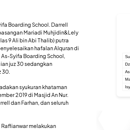
ifa Boarding School. Darrell
 pasangan Mariadi Muhjidin&Lely
 9 Ali bin Abi Thalib) putra
enyelesaikan hafalan Alquran di
 As-Syifa Boarding School,
Su
ian juz 30 sedangkan
Dz
 30.
As
Ma
gadakan syukuran khataman
Is
ember 2019 di Masjid An Nur.
rrell dan Farhan, dan seluruh
 Raflianwar melakukan