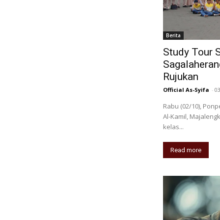
Berita
Study Tour 
Sagalaherang
Rujukan
Official As-Syifa
-
0
Rabu (02/10), Pon
Al-Kamil, Majalengk
kelas...
Read more