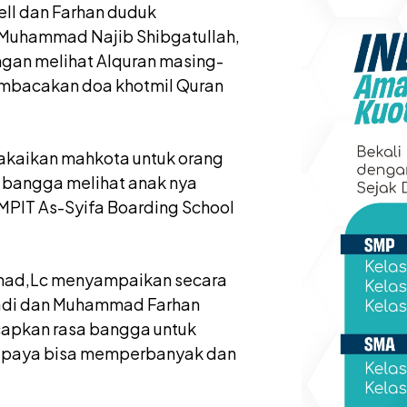
ell dan Farhan duduk
 Muhammad Najib Shibgatullah,
ngan melihat Alquran masing-
membacakan doa khotmil Quran
makaikan mahkota untuk orang
 bangga melihat anak nya
SMPIT As-Syifa Boarding School
mmad,Lc menyampaikan secara
iadi dan Muhammad Farhan
apkan rasa bangga untuk
 supaya bisa memperbanyak dan