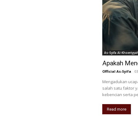
As-Syifa Al-Khoeriyya
Apakah Meng
Official As-Syifa
-
0
Mengadukan ucapa
salah satu faktor
kebencian serta p
Read more