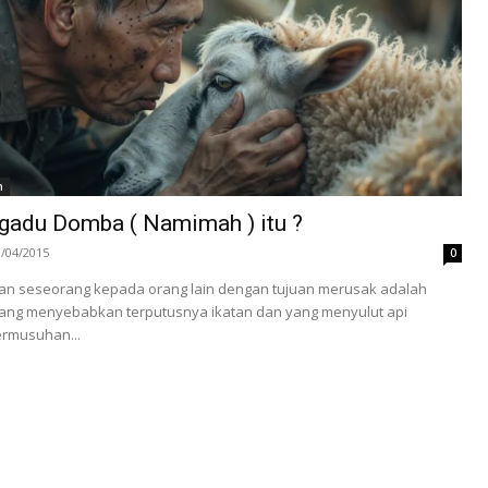
h
adu Domba ( Namimah ) itu ?
3/04/2015
0
n seseorang kepada orang lain dengan tujuan merusak adalah
 yang menyebabkan terputusnya ikatan dan yang menyulut api
ermusuhan...