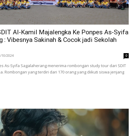
SDIT Al-Kamil Majalengka Ke Ponpes As-Syifa
 : Vibesnya Sakinah & Cocok jadi Sekolah
3/10/2024
0
pes As-Syifa Sagalaherang menerima rombongan study tour dari SDIT
a. Rombongan yang terdiri dari 170 orang yang diikuti siswa jenjang