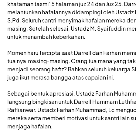
khataman tasmi’ 5 halaman juz 24 dan Juz 25. Darr
melantunkan hafalannya didampingi oleh Ustadz
S.Pd. Seluruh santri menyimak hafalan mereka de
masing. Setelah selesai, Ustadz M. Syaifuddin 
untuk menambah keberkahan.
Momen haru tercipta saat Darrell dan Farhan me
tua nya masing-masing. Orang tua mana yang tak
menjadi seorang hafiz? Bahkan seluruh keluarga 
juga ikut merasa bangga atas capaian ini.
Sebagai bentuk apresiasi, Ustadz Farhan Muha
langsung bingkisan untuk Darrell Hammam Luthf
Raflianwar. Ustadz Farhan Muhammad, Lc menguc
mereka serta memberi motivasi untuk santri lain
menjaga hafalan.