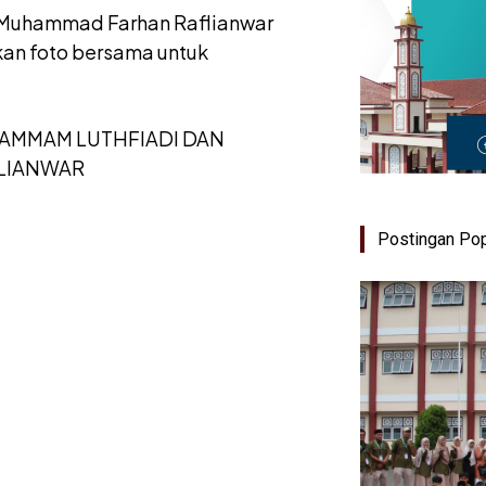
 Muhammad Farhan Raflianwar
kan foto bersama untuk
Postingan Pop