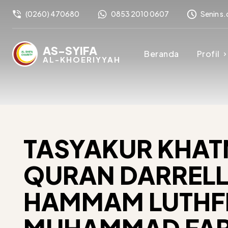
(0260) 470680
0853 2010 0607
Senin s.
AS-SYIFA
Beranda
Profil
AL-KHOERIYYAH
TASYAKUR KHAT
QURAN DARREL
HAMMAM LUTHFI
MUHAMMAD FA