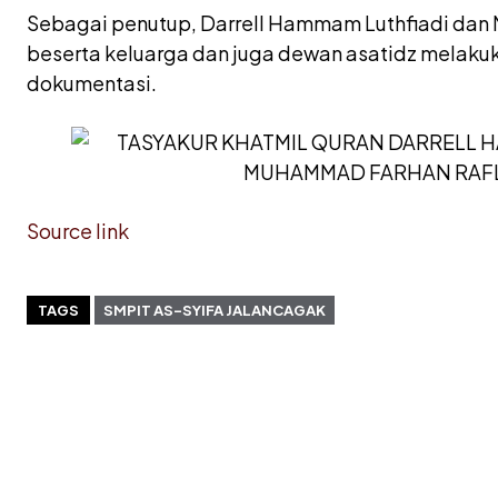
Sebagai penutup, Darrell Hammam Luthfiadi dan
beserta keluarga dan juga dewan asatidz melaku
dokumentasi.
Source link
TAGS
SMPIT AS-SYIFA JALANCAGAK