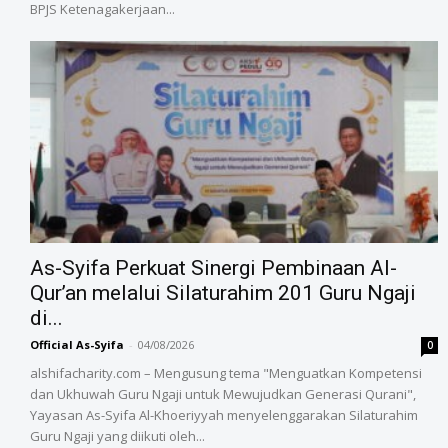
BPJS Ketenagakerjaan...
As-Syifa Perkuat Sinergi Pembinaan Al-
Qur’an melalui Silaturahim 201 Guru Ngaji
di...
Official As-Syifa
-
04/08/2026
0
alshifacharity.com – Mengusung tema "Menguatkan Kompetensi
dan Ukhuwah Guru Ngaji untuk Mewujudkan Generasi Qurani",
Yayasan As-Syifa Al-Khoeriyyah menyelenggarakan Silaturahim
Guru Ngaji yang diikuti oleh...