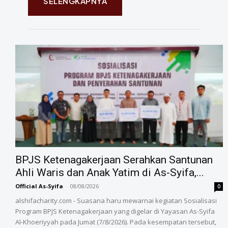
SELENGKAPNYA
BPJS Ketenagakerjaan Serahkan Santunan
Ahli Waris dan Anak Yatim di As-Syifa,...
Official As-Syifa
-
08/08/2026
0
alshifacharity.com - Suasana haru mewarnai kegiatan Sosialisasi
Program BPJS Ketenagakerjaan yang digelar di Yayasan As-Syifa
Al-Khoeriyyah pada Jumat (7/8/2026). Pada kesempatan tersebut,