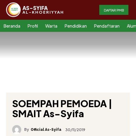
AS-SYIFA
DAFTAR PMB
AL-KHOERIYYAH
Beranda
Profil
Warta
Pendidikan
Pendaftaran
Alum
SOEMPAH PEMOEDA |
SMAIT As-Syifa
By
30/11/2019
Official As-Syifa