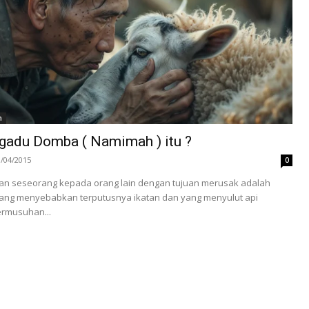
h
adu Domba ( Namimah ) itu ?
3/04/2015
0
n seseorang kepada orang lain dengan tujuan merusak adalah
 yang menyebabkan terputusnya ikatan dan yang menyulut api
ermusuhan...