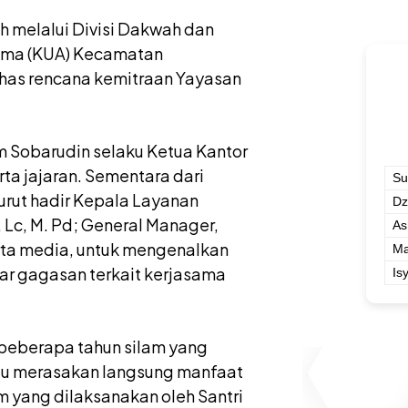
h melalui Divisi Dakwah dan
gama (KUA) Kecamatan
has rencana kemitraan Yayasan
 Sobarudin selaku Ketua Kantor
a jajaran. Sementara dari
Su
turut hadir Kepala Layanan
Dz
Lc, M. Pd; General Manager,
As
erta media, untuk mengenalkan
Ma
kar gagasan terkait kerjasama
Is
beberapa tahun silam yang
liau merasakan langsung manfaat
m yang dilaksanakan oleh Santri