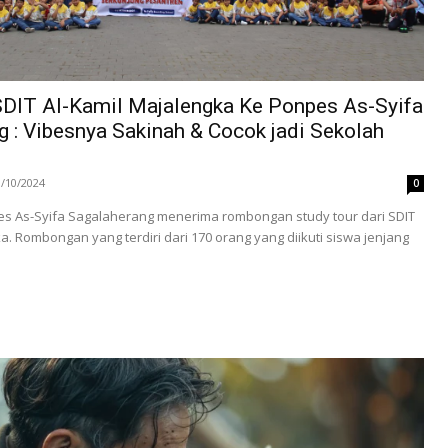
SDIT Al-Kamil Majalengka Ke Ponpes As-Syifa
 : Vibesnya Sakinah & Cocok jadi Sekolah
3/10/2024
0
pes As-Syifa Sagalaherang menerima rombongan study tour dari SDIT
a. Rombongan yang terdiri dari 170 orang yang diikuti siswa jenjang