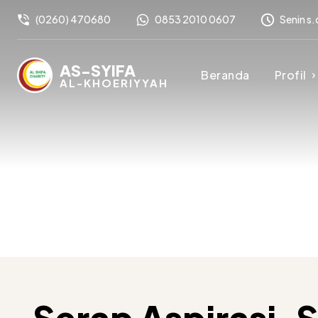
(0260) 470680
0853 2010 0607
Senin s.
AS-SYIFA
Beranda
Profil
AL-KHOERIYYAH
Serap Aspirasi, 