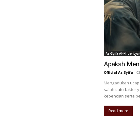
As-Syifa Al-Khoeriyya
Apakah Meng
Official As-Syifa
-
0
Mengadukan ucapa
salah satu faktor
kebencian serta p
Read more