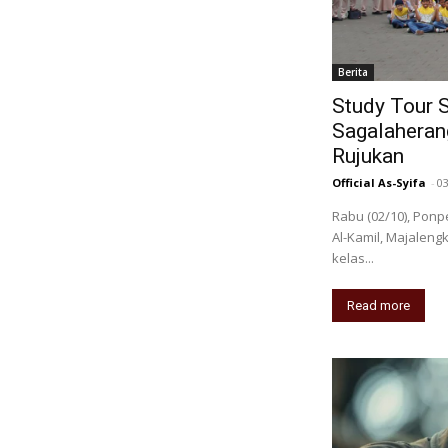
Berita
Study Tour 
Sagalaherang
Rujukan
Official As-Syifa
-
0
Rabu (02/10), Pon
Al-Kamil, Majalengk
kelas...
Read more