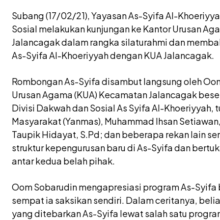
Subang (17/02/21), Yayasan As-Syifa Al-Khoeriyya
Sosial melakukan kunjungan ke Kantor Urusan A
Jalancagak dalam rangka silaturahmi dan memba
As-Syifa Al-Khoeriyyah dengan KUA Jalancagak.
Rombongan As-Syifa disambut langsung oleh Oom
Urusan Agama (KUA) Kecamatan Jalancagak besert
Divisi Dakwah dan Sosial As Syifa Al-Khoeriyyah, 
Masyarakat (Yanmas), Muhammad Ihsan Setiawan, 
Taupik Hidayat, S.Pd; dan beberapa rekan lain s
struktur kepengurusan baru di As-Syifa dan bertu
antar kedua belah pihak.
Oom Sobarudin mengapresiasi program As-Syifa 
sempat ia saksikan sendiri. Dalam ceritanya, be
yang ditebarkan As-Syifa lewat salah satu progra