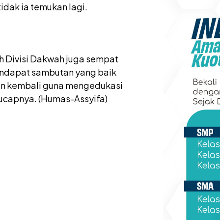
idak ia temukan lagi.
h Divisi Dakwah juga sempat
mendapat sambutan yang baik
kan kembali guna mengedukasi
 ucapnya. (Humas-Assyifa)