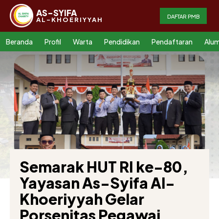
AS-SYIFA
DAFTAR PMB
AL-KHOERIYYAH
Beranda
Profil
Warta
Pendidikan
Pendaftaran
Alum
Semarak HUT RI ke-80,
Yayasan As-Syifa Al-
Khoeriyyah Gelar
Porsenitas Pegawai