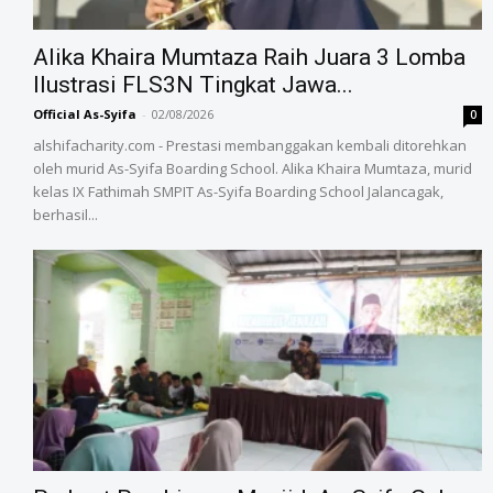
Alika Khaira Mumtaza Raih Juara 3 Lomba
Ilustrasi FLS3N Tingkat Jawa...
Official As-Syifa
-
02/08/2026
0
alshifacharity.com - Prestasi membanggakan kembali ditorehkan
oleh murid As-Syifa Boarding School. Alika Khaira Mumtaza, murid
kelas IX Fathimah SMPIT As-Syifa Boarding School Jalancagak,
berhasil...