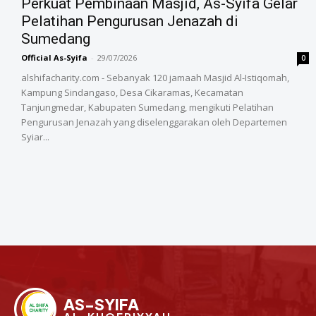
‎Perkuat Pembinaan Masjid, As-Syifa Gelar
Pelatihan Pengurusan Jenazah di
Sumedang
Official As-Syifa
-
29/07/2026
0
alshifacharity.com - Sebanyak 120 jamaah Masjid Al-Istiqomah,
Kampung Sindangaso, Desa Cikaramas, Kecamatan
Tanjungmedar, Kabupaten Sumedang, mengikuti Pelatihan
Pengurusan Jenazah yang diselenggarakan oleh Departemen
Syiar...
AS-SYIFA