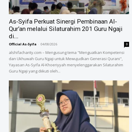
As-Syifa Perkuat Sinergi Pembinaan Al-
Qur’an melalui Silaturahim 201 Guru Ngaji
di...
Official As-Syifa
-
04/08/2026
0
alshifacharity.com – Mengusung tema "Menguatkan Kompetensi
dan Ukhuwah Guru Ngaji untuk Mewujudkan Generasi Qurani",
Yayasan As-Syifa Al-Khoeriyyah menyelenggarakan Silaturahim
Guru Ngaji yang diikuti oleh...