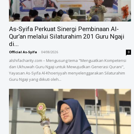
As-Syifa Perkuat Sinergi Pembinaan Al-
Qur’an melalui Silaturahim 201 Guru Ngaji
di...
Official As-Syifa
-
04/08/2026
0
alshifacharity.com – Mengusung tema "Menguatkan Kompetensi
dan Ukhuwah Guru Ngaji untuk Mewujudkan Generasi Qurani",
Yayasan As-Syifa Al-Khoeriyyah menyelenggarakan Silaturahim
Guru Ngaji yang diikuti oleh...