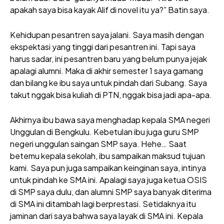
apakah saya bisa kayak Alif di novel itu ya?” Batin saya.
Kehidupan pesantren saya jalani. Saya masih dengan
ekspektasi yang tinggi dari pesantren ini. Tapi saya
harus sadar, ini pesantren baru yang belum punya jejak
apalagi alumni. Maka di akhir semester 1 saya gamang
dan bilang ke ibu saya untuk pindah dari Subang. Saya
takut nggak bisa kuliah di PTN, nggak bisa jadi apa-apa.
Akhirnya ibu bawa saya menghadap kepala SMA negeri
Unggulan di Bengkulu. Kebetulan ibu juga guru SMP
negeri unggulan saingan SMP saya. Hehe… Saat
betemu kepala sekolah, ibu sampaikan maksud tujuan
kami. Saya pun juga sampaikan keinginan saya, intinya
untuk pindah ke SMA ini. Apalagi saya juga ketua OSIS
di SMP saya dulu, dan alumni SMP saya banyak diterima
di SMA ini ditambah lagi berprestasi. Setidaknya itu
jaminan dari saya bahwa saya layak di SMA ini. Kepala