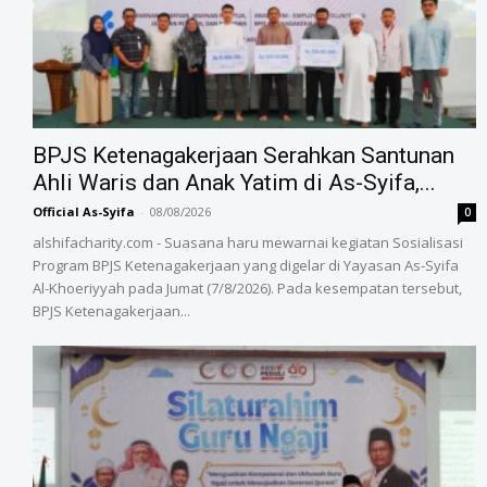
BPJS Ketenagakerjaan Serahkan Santunan
Ahli Waris dan Anak Yatim di As-Syifa,...
Official As-Syifa
-
08/08/2026
0
alshifacharity.com - Suasana haru mewarnai kegiatan Sosialisasi
Program BPJS Ketenagakerjaan yang digelar di Yayasan As-Syifa
Al-Khoeriyyah pada Jumat (7/8/2026). Pada kesempatan tersebut,
BPJS Ketenagakerjaan...