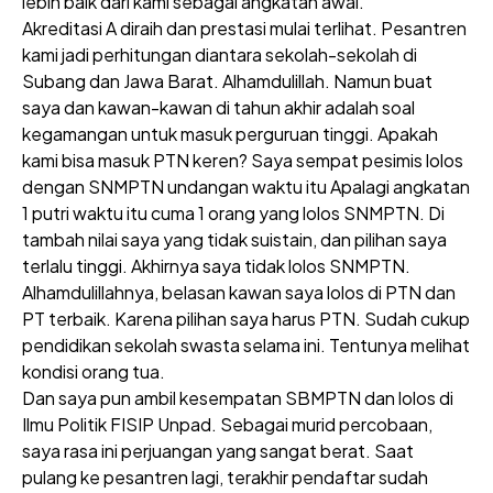
lebih baik dari kami sebagai angkatan awal.
Akreditasi A diraih dan prestasi mulai terlihat. Pesantren
kami jadi perhitungan diantara sekolah-sekolah di
Subang dan Jawa Barat. Alhamdulillah. Namun buat
saya dan kawan-kawan di tahun akhir adalah soal
kegamangan untuk masuk perguruan tinggi. Apakah
kami bisa masuk PTN keren? Saya sempat pesimis lolos
dengan SNMPTN undangan waktu itu Apalagi angkatan
1 putri waktu itu cuma 1 orang yang lolos SNMPTN. Di
tambah nilai saya yang tidak suistain, dan pilihan saya
terlalu tinggi. Akhirnya saya tidak lolos SNMPTN.
Alhamdulillahnya, belasan kawan saya lolos di PTN dan
PT terbaik. Karena pilihan saya harus PTN. Sudah cukup
pendidikan sekolah swasta selama ini. Tentunya melihat
kondisi orang tua.
Dan saya pun ambil kesempatan SBMPTN dan lolos di
Ilmu Politik FISIP Unpad. Sebagai murid percobaan,
saya rasa ini perjuangan yang sangat berat. Saat
pulang ke pesantren lagi, terakhir pendaftar sudah