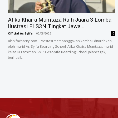
Alika Khaira Mumtaza Raih Juara 3 Lomba
Ilustrasi FLS3N Tingkat Jawa...
Official As-Syifa
-
02/08/2026
0
alshifacharity.com - Prestasi membanggakan kembali ditorehkan
oleh murid As-Syifa Boarding School. Alika Khaira Mumtaza, murid
kelas IX Fathimah SMPIT As-Syifa Boarding School Jalancagak,
berhasil...