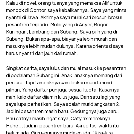
Kalau di novel, orang tuanya yang memaksa Alif untuk
mondok di Gontor, saya kebalikannya. Saya yang minta
nyantri di Jawa. Akhirnya saya mulai cari brosur-brosur
pesantren terpadu. Mulai yang di Anyer, Bogor,
Kuningan, Lembang dan Subang. Saya pilih yang di
Subang. Bukan apa-apa, biayanya lebih murah dan
masuknya lebih mudah dulunya. Karena orientasi saya
harus nyantri dan jauh dari rumah.
Singkat cerita, saya lulus dan mulai masuk ke pesantren
di pedalaman Subang ini. Anak-anaknya memang dari
penjuru. Tapi tampaknya kami bukan murid-murid
pilihan. Yang daftar pun juga sesuai kuota. Kasarnya
mah, kalo daftar dijamin lulus juga. Dan satu lagi yang
saya lupa perhatikan. Saya adalah murid angkatan 2.
Jadi ini pesantren masih baru. Gedungnya juga baru.
Bau catnya masih ingat saya, Catylax mereknya.
Hehe…, Jadi, ini pesantren baru. Akreditasi waktu itu
belum ada. Guru-gurunya muda-muda. “Kira-kira