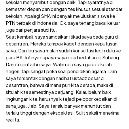
sekolah menyambut dengan baik. Tapi syaratnya di
semester depan dan dengan tes khusus sesuai standar
sekolah. Apalagi SMA ini banyak meluluskan siswa ke
PTN terbaik di Indonesia. Ok, saya tenang bakal keluar
juga dari penjara suci itu.
Saat kembali, saya sampaikan itikad saya pada guru di
pesantren. Mereka tampak kaget dengan keputusan
saya. Dan ibu saya malah sudah konsultasi lebih dulu ke
guru BK. Intinya supaya saya bisa bertahan di Subang.
Dan itu pinta ibu saya. Walau ibu saya guru sekolah
negeri, tapi sangat peka soal pendidikan agama. Dan
saya tersentak dengan nasihat ustadz besar di
pesantren, bahwa di mana pun kita berada, maka di
situlah kita semestinya berjuang. Kalau belum baik
lingkungan kita, harusnya kita jadi pelopor kebaikan di
sana juga. Jleb. Saya terlalu banyak menuntut dan
terlalu tinggi dengan ekspektasi. Sulit sekali menerima
realita.