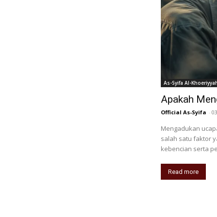
As-Syifa Al-Khoeriyya
Apakah Meng
Official As-Syifa
-
0
Mengadukan ucapa
salah satu faktor
kebencian serta p
Read more