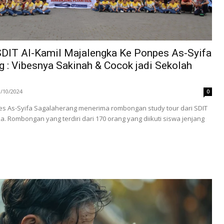
SDIT Al-Kamil Majalengka Ke Ponpes As-Syifa
 : Vibesnya Sakinah & Cocok jadi Sekolah
3/10/2024
0
pes As-Syifa Sagalaherang menerima rombongan study tour dari SDIT
a. Rombongan yang terdiri dari 170 orang yang diikuti siswa jenjang