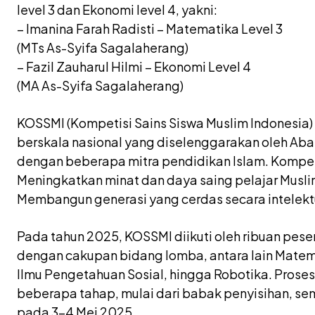
level 3 dan Ekonomi level 4, yakni:
– Imanina Farah Radisti – Matematika Level 3
(MTs As-Syifa Sagalaherang)
– Fazil Zauharul Hilmi – Ekonomi Level 4
(MA As-Syifa Sagalaherang)
KOSSMI (Kompetisi Sains Siswa Muslim Indonesia) 
berskala nasional yang diselenggarakan oleh A
dengan beberapa mitra pendidikan Islam. Kompetis
Meningkatkan minat dan daya saing pelajar Musli
Membangun generasi yang cerdas secara intelektua
Pada tahun 2025, KOSSMI diikuti oleh ribuan peser
dengan cakupan bidang lomba, antara lain Matemat
Ilmu Pengetahuan Sosial, hingga Robotika. Proses 
beberapa tahap, mulai dari babak penyisihan, semi
pada 3–4 Mei 2025.