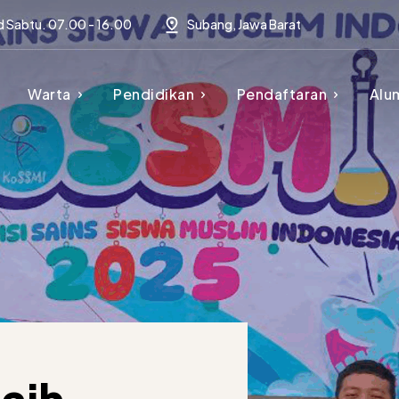
d Sabtu. 07.00 - 16.00
Subang, Jawa Barat
Warta
Pendidikan
Pendaftaran
Alu
Raih