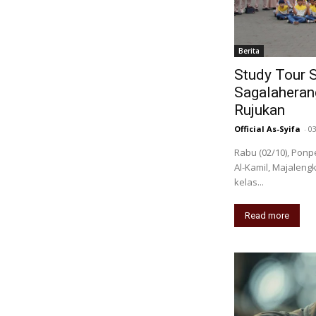
Berita
Study Tour 
Sagalaherang
Rujukan
Official As-Syifa
-
0
Rabu (02/10), Pon
Al-Kamil, Majalengk
kelas...
Read more