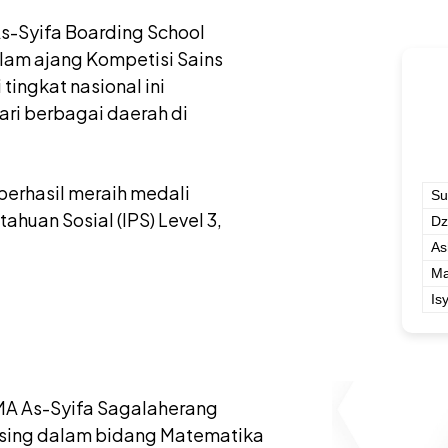
As-Syifa Boarding School
am ajang Kompetisi Sains
tingkat nasional ini
ri berbagai daerah di
 berhasil meraih medali
Su
huan Sosial (IPS) Level 3,
Dz
As
Ma
Is
n MA As-Syifa Sagalaherang
masing dalam bidang Matematika