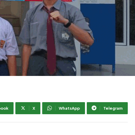
book
X
WhatsApp
Telegram