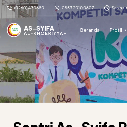
(0260) 470680
0853 2010 0607
Senin s.
AS-SYIFA
Beranda
Profil
AL-KHOERIYYAH
Santri As-Syifa 