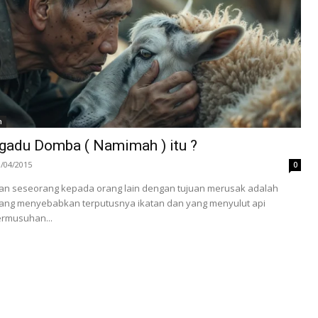
h
adu Domba ( Namimah ) itu ?
3/04/2015
0
n seseorang kepada orang lain dengan tujuan merusak adalah
 yang menyebabkan terputusnya ikatan dan yang menyulut api
ermusuhan...