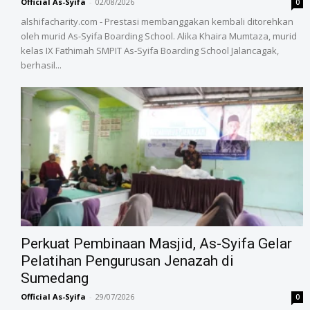
Official As-Syifa
-
02/08/2026
0
alshifacharity.com - Prestasi membanggakan kembali ditorehkan
oleh murid As-Syifa Boarding School. Alika Khaira Mumtaza, murid
kelas IX Fathimah SMPIT As-Syifa Boarding School Jalancagak,
berhasil...
‎Perkuat Pembinaan Masjid, As-Syifa Gelar
Pelatihan Pengurusan Jenazah di
Sumedang
Official As-Syifa
-
29/07/2026
0