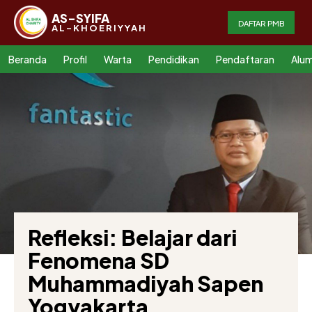
AS-SYIFA
DAFTAR PMB
AL-KHOERIYYAH
Beranda
Profil
Warta
Pendidikan
Pendaftaran
Alum
Refleksi: Belajar dari
Fenomena SD
Muhammadiyah Sapen
Yogyakarta