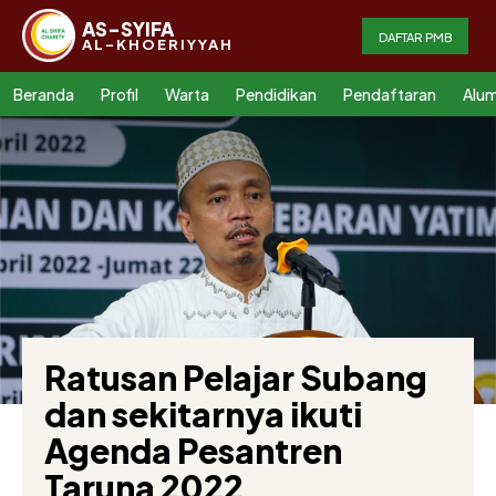
AS-SYIFA
DAFTAR PMB
AL-KHOERIYYAH
Beranda
Profil
Warta
Pendidikan
Pendaftaran
Alum
Ratusan Pelajar Subang
dan sekitarnya ikuti
Agenda Pesantren
Taruna 2022