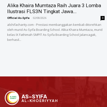
Alika Khaira Mumtaza Raih Juara 3 Lomba
Ilustrasi FLS3N Tingkat Jawa...
Official As-Syifa
-
02/08/2026
0
alshifacharity.com - Prestasi membanggakan kembali ditorehkan
oleh murid As-Syifa Boarding School. Alika Khaira Mumtaza, murid
kelas IX Fathimah SMPIT As-Syifa Boarding School Jalancagak,
berhasil...
AS-SYIFA
AL-KHOERIYYAH