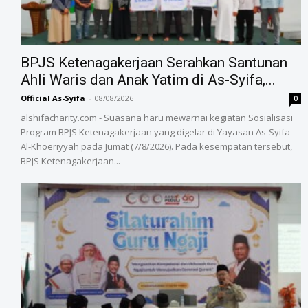
BPJS Ketenagakerjaan Serahkan Santunan
Ahli Waris dan Anak Yatim di As-Syifa,...
Official As-Syifa
-
08/08/2026
0
alshifacharity.com - Suasana haru mewarnai kegiatan Sosialisasi
Program BPJS Ketenagakerjaan yang digelar di Yayasan As-Syifa
Al-Khoeriyyah pada Jumat (7/8/2026). Pada kesempatan tersebut,
BPJS Ketenagakerjaan...