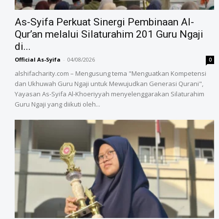
As-Syifa Perkuat Sinergi Pembinaan Al-
Qur’an melalui Silaturahim 201 Guru Ngaji
di...
Official As-Syifa
-
04/08/2026
0
alshifacharity.com – Mengusung tema "Menguatkan Kompetensi
dan Ukhuwah Guru Ngaji untuk Mewujudkan Generasi Qurani",
Yayasan As-Syifa Al-Khoeriyyah menyelenggarakan Silaturahim
Guru Ngaji yang diikuti oleh...