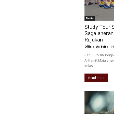
Berita
Study Tour 
Sagalaherang
Rujukan
Official As-Syifa
-
0
Rabu (02/10), Pon
Al-Kamil, Majalengk
kelas...
Read more