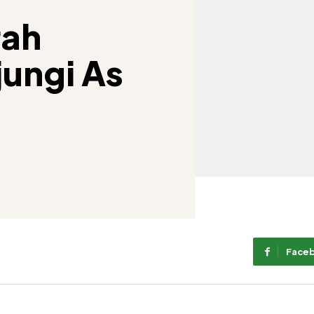
rah
jungi As
Face