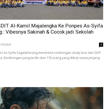
SDIT Al-Kamil Majalengka Ke Ponpes As-Syifa
 : Vibesnya Sakinah & Cocok jadi Sekolah
3/10/2024
0
pes As-Syifa Sagalaherang menerima rombongan study tour dari SDIT
a. Rombongan yang terdiri dari 170 orang yang diikuti siswa jenjang