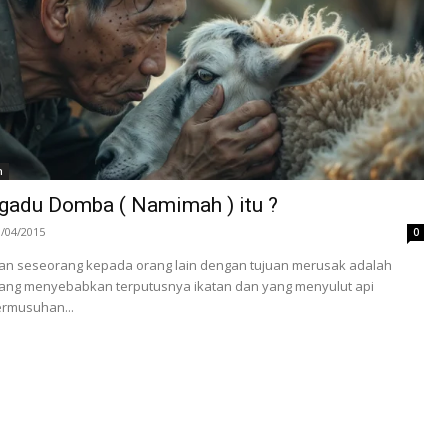
h
adu Domba ( Namimah ) itu ?
3/04/2015
0
n seseorang kepada orang lain dengan tujuan merusak adalah
 yang menyebabkan terputusnya ikatan dan yang menyulut api
ermusuhan...