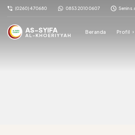
(0260) 470680
0853 2010 0607
Senin s.
AS-SYIFA
Beranda
Profil
AL-KHOERIYYAH