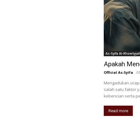
As-Syifa Al-Khoeriyya
Apakah Meng
Official As-Syifa
-
0
Mengadukan ucapa
salah satu faktor
kebencian serta p
Read more