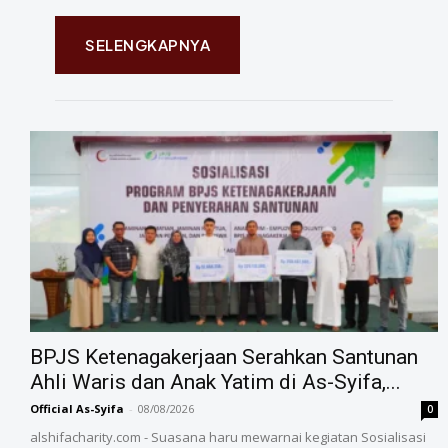
SELENGKAPNYA
BPJS Ketenagakerjaan Serahkan Santunan
Ahli Waris dan Anak Yatim di As-Syifa,...
Official As-Syifa
-
08/08/2026
0
alshifacharity.com - Suasana haru mewarnai kegiatan Sosialisasi