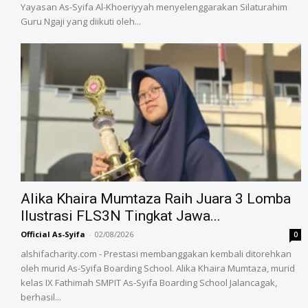
Yayasan As-Syifa Al-Khoeriyyah menyelenggarakan Silaturahim
Guru Ngaji yang diikuti oleh...
Alika Khaira Mumtaza Raih Juara 3 Lomba
Ilustrasi FLS3N Tingkat Jawa...
Official As-Syifa
-
02/08/2026
0
alshifacharity.com - Prestasi membanggakan kembali ditorehkan
oleh murid As-Syifa Boarding School. Alika Khaira Mumtaza, murid
kelas IX Fathimah SMPIT As-Syifa Boarding School Jalancagak,
berhasil...