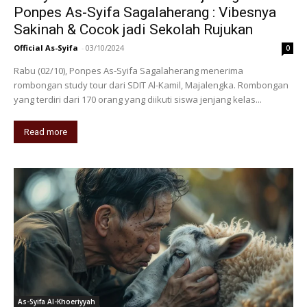
Ponpes As-Syifa Sagalaherang : Vibesnya
Sakinah & Cocok jadi Sekolah Rujukan
Official As-Syifa
-
03/10/2024
0
Rabu (02/10), Ponpes As-Syifa Sagalaherang menerima
rombongan study tour dari SDIT Al-Kamil, Majalengka. Rombongan
yang terdiri dari 170 orang yang diikuti siswa jenjang kelas...
Read more
As-Syifa Al-Khoeriyyah