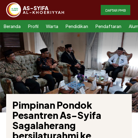
AS-SYIFA
DAFTAR PMB
AL-KHOERIYYAH
Beranda
Profil
Warta
Pendidikan
Pendaftaran
Alum
Pimpinan Pondok
Pesantren As-Syifa
Sagalaherang
bersilaturahmi ke