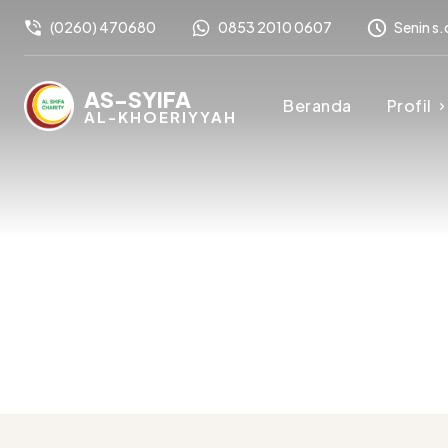
(0260) 470680
0853 2010 0607
Senin s.
AS-SYIFA
Beranda
Profil
AL-KHOERIYYAH