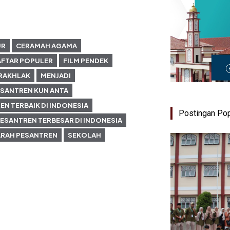
UR
CERAMAH AGAMA
AFTAR POPULER
FILM PENDEK
RAKHLAK
MENJADI
SANTREN KUN ANTA
EN TERBAIK DI INDONESIA
Postingan Pop
ESANTREN TERBESAR DI INDONESIA
ARAH PESANTREN
SEKOLAH