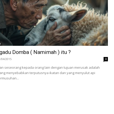
h
adu Domba ( Namimah ) itu ?
3/04/2015
0
n seseorang kepada orang lain dengan tujuan merusak adalah
 yang menyebabkan terputusnya ikatan dan yang menyulut api
ermusuhan...