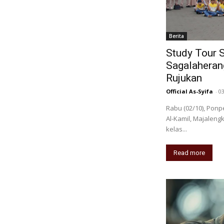
Berita
Study Tour 
Sagalaherang
Rujukan
Official As-Syifa
-
0
Rabu (02/10), Pon
Al-Kamil, Majalengk
kelas...
Read more