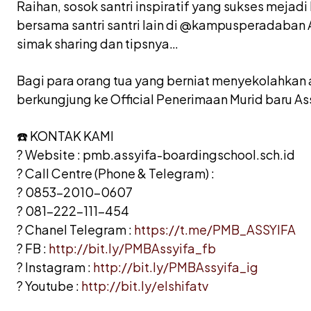
Raihan, sosok santri inspiratif yang sukses mejad
bersama santri santri lain di @kampusperadaban 
simak sharing dan tipsnya…
Bagi para orang tua yang berniat menyekolahkan an
berkungjung ke Official Penerimaan Murid baru As
☎️ KONTAK KAMI
? Website : pmb.assyifa-boardingschool.sch.id
? Call Centre (Phone & Telegram) :
? 0853-2010-0607
? 081-222-111-454
? Chanel Telegram :
https://t.me/PMB_ASSYIFA
? FB :
http://bit.ly/PMBAssyifa_fb
? Instagram :
http://bit.ly/PMBAssyifa_ig
? Youtube :
http://bit.ly/elshifatv