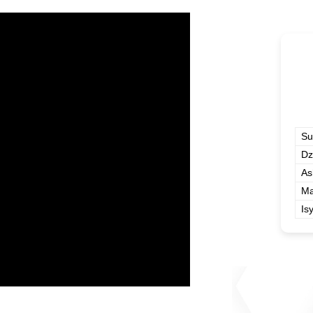
Su
Dz
As
Ma
Is