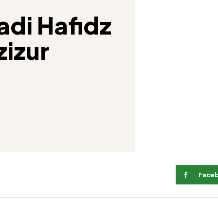
adi Hafidz
zizur
Face