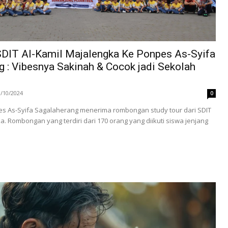
SDIT Al-Kamil Majalengka Ke Ponpes As-Syifa
 : Vibesnya Sakinah & Cocok jadi Sekolah
3/10/2024
0
pes As-Syifa Sagalaherang menerima rombongan study tour dari SDIT
a. Rombongan yang terdiri dari 170 orang yang diikuti siswa jenjang