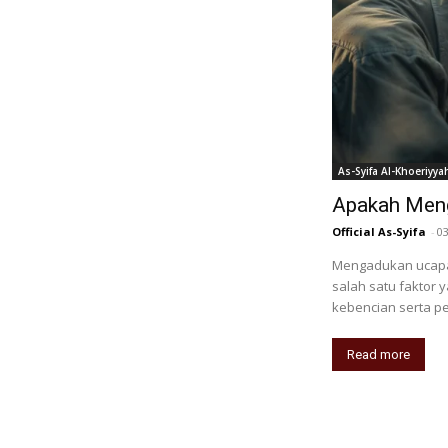
As-Syifa Al-Khoeriyya
Apakah Meng
Official As-Syifa
-
0
Mengadukan ucapa
salah satu faktor
kebencian serta p
Read more