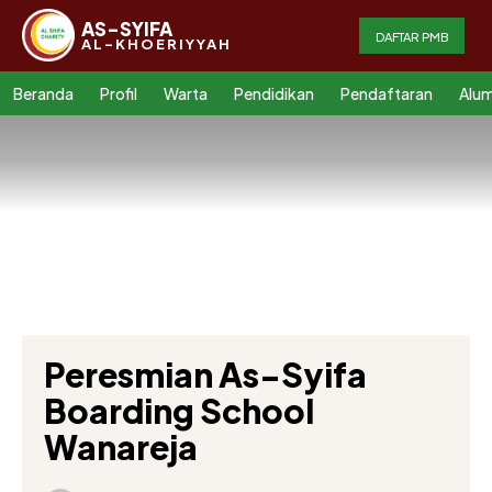
AS-SYIFA
DAFTAR PMB
AL-KHOERIYYAH
Beranda
Profil
Warta
Pendidikan
Pendaftaran
Alum
Peresmian As-Syifa
Boarding School
Wanareja