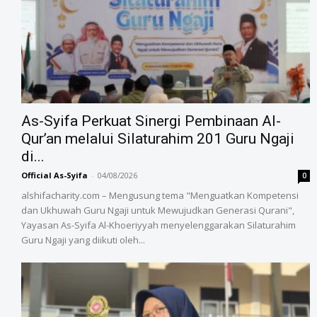
As-Syifa Perkuat Sinergi Pembinaan Al-
Qur’an melalui Silaturahim 201 Guru Ngaji
di...
Official As-Syifa
-
04/08/2026
0
alshifacharity.com – Mengusung tema "Menguatkan Kompetensi
dan Ukhuwah Guru Ngaji untuk Mewujudkan Generasi Qurani",
Yayasan As-Syifa Al-Khoeriyyah menyelenggarakan Silaturahim
Guru Ngaji yang diikuti oleh...