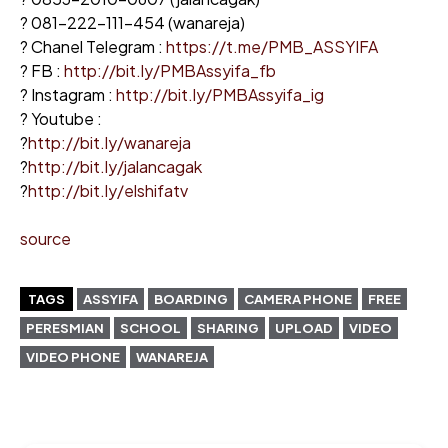
? 081-222-111-454 (wanareja)
? Chanel Telegram :
https://t.me/PMB_ASSYIFA
? FB :
http://bit.ly/PMBAssyifa_fb
? Instagram :
http://bit.ly/PMBAssyifa_ig
? Youtube :
?
http://bit.ly/wanareja
?
http://bit.ly/jalancagak
?
http://bit.ly/elshifatv
source
TAGS
ASSYIFA
BOARDING
CAMERA PHONE
FREE
PERESMIAN
SCHOOL
SHARING
UPLOAD
VIDEO
VIDEO PHONE
WANAREJA