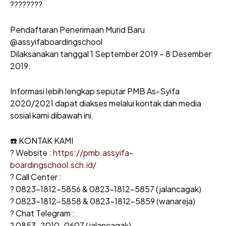
????????
Pendaftaran Penerimaan Murid Baru
@assyifaboardingschool
Dilaksanakan tanggal 1 September 2019 – 8 Desember
2019.
Informasi lebih lengkap seputar PMB As-Syifa
2020/2021 dapat diakses melalui kontak dan media
sosial kami dibawah ini.
☎️ KONTAK KAMI
? Website :
https://pmb.assyifa-
boardingschool.sch.id/
? Call Center :
? 0823-1812-5856 & 0823-1812-5857 (jalancagak)
? 0823-1812-5858 & 0823-1812-5859 (wanareja)
? Chat Telegram :
? 0853-2010-0607 (jalancagak)