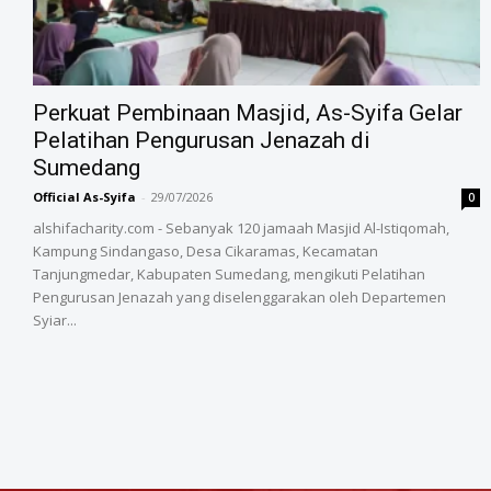
‎Perkuat Pembinaan Masjid, As-Syifa Gelar
Pelatihan Pengurusan Jenazah di
Sumedang
Official As-Syifa
-
29/07/2026
0
alshifacharity.com - Sebanyak 120 jamaah Masjid Al-Istiqomah,
Kampung Sindangaso, Desa Cikaramas, Kecamatan
Tanjungmedar, Kabupaten Sumedang, mengikuti Pelatihan
Pengurusan Jenazah yang diselenggarakan oleh Departemen
Syiar...