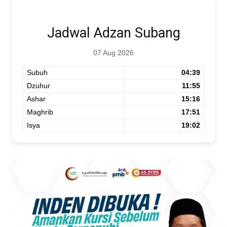
Jadwal Adzan Subang
07 Aug 2026
Subuh
04:39
Dzuhur
11:55
Ashar
15:16
Maghrib
17:51
Isya
19:02