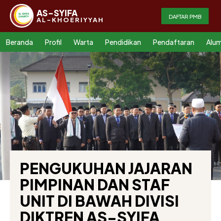
AS-SYIFA
DAFTAR PMB
AL-KHOERIYYAH
Beranda
Profil
Warta
Pendidikan
Pendaftaran
Alum
PENGUKUHAN JAJARAN
PIMPINAN DAN STAF
UNIT DI BAWAH DIVISI
DIKTREN AS-SYIFA