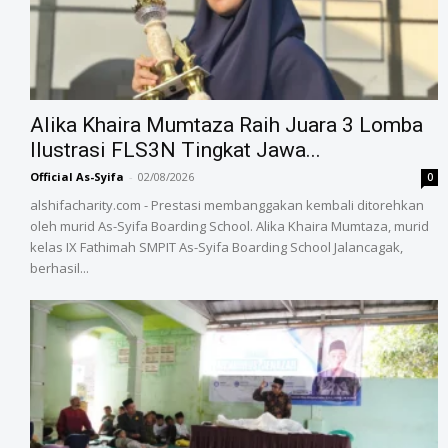
Alika Khaira Mumtaza Raih Juara 3 Lomba
Ilustrasi FLS3N Tingkat Jawa...
Official As-Syifa
-
02/08/2026
0
alshifacharity.com - Prestasi membanggakan kembali ditorehkan
oleh murid As-Syifa Boarding School. Alika Khaira Mumtaza, murid
kelas IX Fathimah SMPIT As-Syifa Boarding School Jalancagak,
berhasil...