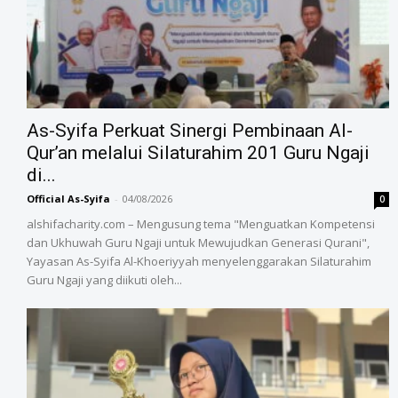
As-Syifa Perkuat Sinergi Pembinaan Al-
Qur’an melalui Silaturahim 201 Guru Ngaji
di...
Official As-Syifa
-
04/08/2026
0
alshifacharity.com – Mengusung tema "Menguatkan Kompetensi
dan Ukhuwah Guru Ngaji untuk Mewujudkan Generasi Qurani",
Yayasan As-Syifa Al-Khoeriyyah menyelenggarakan Silaturahim
Guru Ngaji yang diikuti oleh...