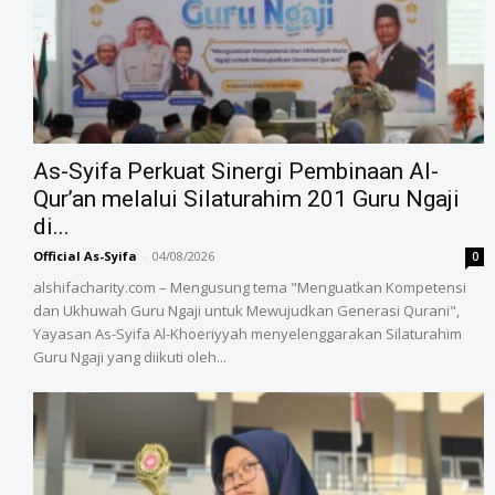
As-Syifa Perkuat Sinergi Pembinaan Al-
Qur’an melalui Silaturahim 201 Guru Ngaji
di...
Official As-Syifa
-
04/08/2026
0
alshifacharity.com – Mengusung tema "Menguatkan Kompetensi
dan Ukhuwah Guru Ngaji untuk Mewujudkan Generasi Qurani",
Yayasan As-Syifa Al-Khoeriyyah menyelenggarakan Silaturahim
Guru Ngaji yang diikuti oleh...