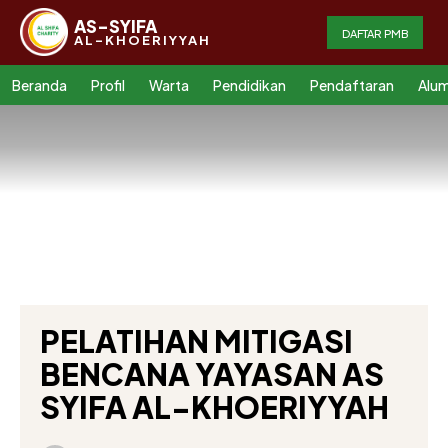
AS-SYIFA
DAFTAR PMB
AL-KHOERIYYAH
Beranda
Profil
Warta
Pendidikan
Pendaftaran
Alum
PELATIHAN MITIGASI
BENCANA YAYASAN AS
SYIFA AL-KHOERIYYAH