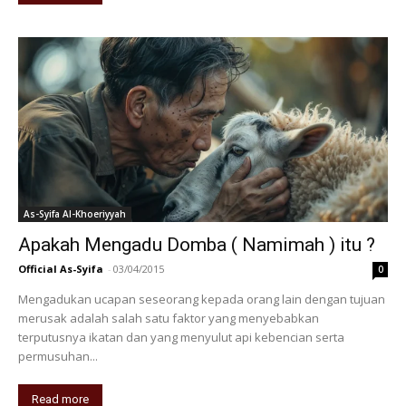
As-Syifa Al-Khoeriyyah
Apakah Mengadu Domba ( Namimah ) itu ?
Official As-Syifa
-
03/04/2015
0
Mengadukan ucapan seseorang kepada orang lain dengan tujuan
merusak adalah salah satu faktor yang menyebabkan
terputusnya ikatan dan yang menyulut api kebencian serta
permusuhan...
Read more