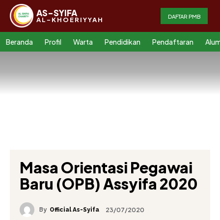
AS-SYIFA
DAFTAR PMB
AL-KHOERIYYAH
Beranda
Profil
Warta
Pendidikan
Pendaftaran
Alum
Masa Orientasi Pegawai
Baru (OPB) Assyifa 2020
By
23/07/2020
Official As-Syifa