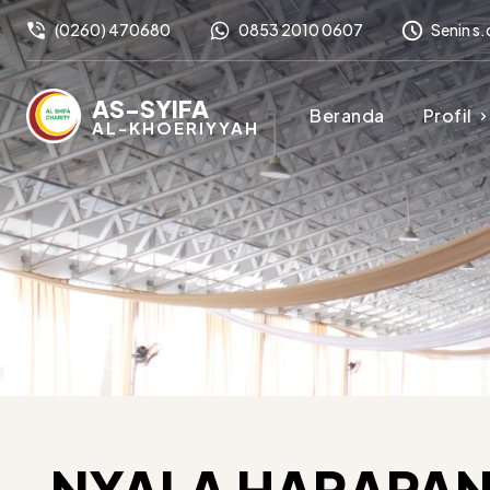
(0260) 470680
0853 2010 0607
Senin s.
AS-SYIFA
Beranda
Profil
AL-KHOERIYYAH
NYALA HARAPAN