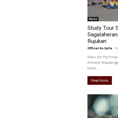
Berita
Study Tour 
Sagalaherang
Rujukan
Official As-Syifa
-
0
Rabu (02/10), Pon
Al-Kamil, Majalengk
kelas...
Read more