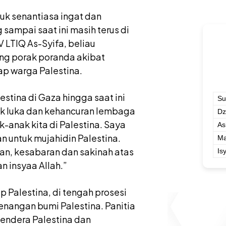
tuk senantiasa ingat dan
sampai saat ini masih terus di
 LTIQ As-Syifa, beliau
ng porak poranda akibat
ap warga Palestina.
stina di Gaza hingga saat ini
Su
yak luka dan kehancuran lembaga
Dz
-anak kita di Palestina. Saya
As
an untuk mujahidin Palestina.
Ma
an, kesabaran dan sakinah atas
Is
n insyaa Allah.”
 Palestina, di tengah prosesi
nangan bumi Palestina. Panitia
endera Palestina dan