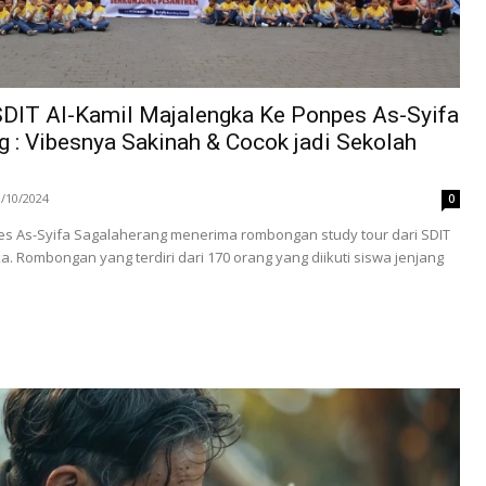
SDIT Al-Kamil Majalengka Ke Ponpes As-Syifa
 : Vibesnya Sakinah & Cocok jadi Sekolah
3/10/2024
0
pes As-Syifa Sagalaherang menerima rombongan study tour dari SDIT
a. Rombongan yang terdiri dari 170 orang yang diikuti siswa jenjang