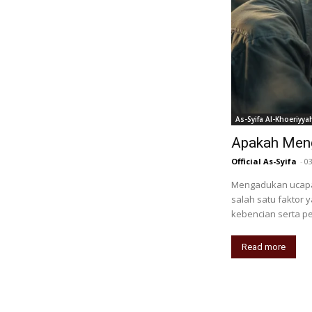
As-Syifa Al-Khoeriyya
Apakah Meng
Official As-Syifa
-
0
Mengadukan ucapa
salah satu faktor
kebencian serta p
Read more