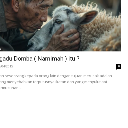
h
adu Domba ( Namimah ) itu ?
3/04/2015
0
n seseorang kepada orang lain dengan tujuan merusak adalah
 yang menyebabkan terputusnya ikatan dan yang menyulut api
ermusuhan...