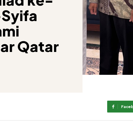
-Syifa
hmi
ar Qatar
Face