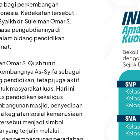
ata bagi perkembangan
donesia. Kedekatan tersebut
Syaikh dr. Suleiman Omar S.
masa pengabdiannya di
dalam bidang pendidikan,
mat.
an Omar S. Qush turut
rkembangnya As-Syifa sebagai
pendidikan, tetapi juga aktif
uk masyarakat luas. Hari ini,
us pendidikan sekaligus
bangunan masjid, penyediaan
ta kegiatan sosial kemanusiaan
tersebut menjadi simbol
 yang terjalin melalui
al, dan pembangunan peradaban