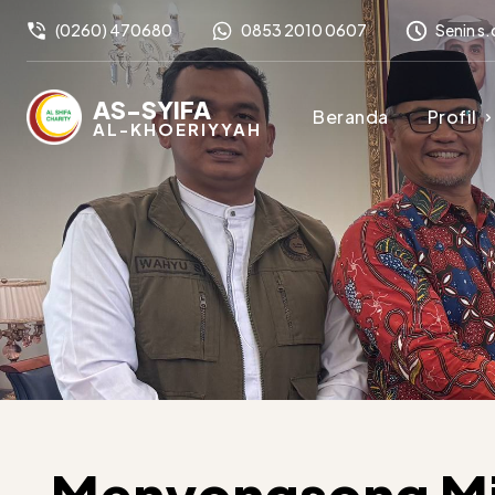
(0260) 470680
0853 2010 0607
Senin s.
AS-SYIFA
Beranda
Profil
AL-KHOERIYYAH
Menyongsong Mi