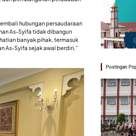
 kembali hubungan persaudaraan
anan As-Syifa tidak dibangun
hatian banyak pihak, termasuk
n As-Syifa sejak awal berdiri,”
Postingan Pop