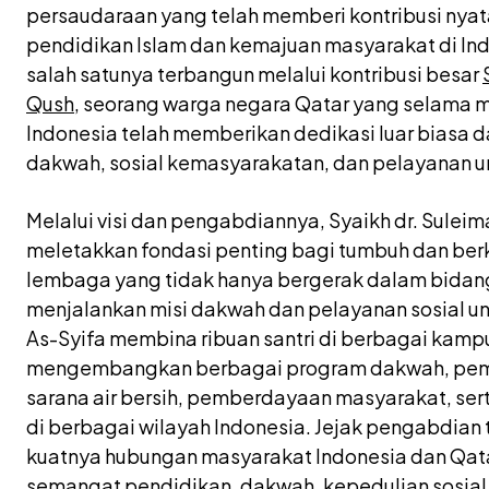
persaudaraan yang telah memberi kontribusi ny
pendidikan Islam dan kemajuan masyarakat di In
salah satunya terbangun melalui kontribusi besar
Qush
, seorang warga negara Qatar yang selama 
Indonesia telah memberikan dedikasi luar biasa 
dakwah, sosial kemasyarakatan, dan pelayanan u
Melalui visi dan pengabdiannya, Syaikh dr. Suleim
meletakkan fondasi penting bagi tumbuh dan be
lembaga yang tidak hanya bergerak dalam bidang 
menjalankan misi dakwah dan pelayanan sosial unt
As-Syifa membina ribuan santri di berbagai kamp
mengembangkan berbagai program dakwah, pem
sarana air bersih, pemberdayaan masyarakat, ser
di berbagai wilayah Indonesia. Jejak pengabdian 
kuatnya hubungan masyarakat Indonesia dan Qatar
semangat pendidikan, dakwah, kepedulian sosi