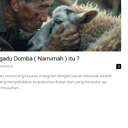
h
adu Domba ( Namimah ) itu ?
3/04/2015
0
n seseorang kepada orang lain dengan tujuan merusak adalah
 yang menyebabkan terputusnya ikatan dan yang menyulut api
ermusuhan...