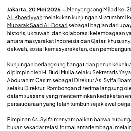
Jakarta, 20 Mei 2026
— Menyongsong Milad ke-2
Al-Khoeriyyah
melakukan kunjungan silaturahmi 
Mubarak Saad Al-Dosari
sebagai bagian dari up
historis, ukhuwah, dan kolaborasi kelembagaan yang
antara masyarakat Indonesia dan Qatar, khususny
dakwah, sosial kemasyarakatan, dan pembangun
Kunjungan berlangsung hangat dan penuh kekelua
dipimpin oleh H. Budi Mulia selaku Sekretaris Yay
Abdurahim Casim sebagai Direktur As-Syifa Board
selaku Direktur. Rombongan diterima langsung ole
dalam suasana yang mencerminkan kedekatan em
persaudaraan yang telah tumbuh sejak awal perja
Pimpinan As-Syifa menyampaikan bahwa hubungan
bukan sekadar relasi formal antarlembaga, melain