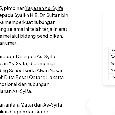
5, pimpinan
Yayasan As-Syifa
kepada
Syaikh H.E. Dr. Sultan bin
aya memperkuat hubungan
 selama ini telah terjalin erat
a melalui bidang pendidikan,
an umat.
Su
rgaan. Delegasi As-Syifa
Dz
asan As-Syifa, didampingi
As
ing School serta Alwin Nasai
Ma
h Duta Besar Qatar di Jakarta
Is
osional dan hubungan
lanan As-Syifa.
 antara Qatar dan As-Syifa
kan bagian dari ikatan