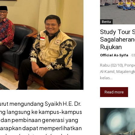
Berita
Study Tour 
Sagalaherang
Rujukan
Official As-Syifa
-
0
Rabu (02/10), Pon
Al-Kamil, Majalengk
kelas...
Read more
rut mengundang Syaikh H.E. Dr.
jung langsung ke kampus-kampus
 dan pembinaan generasi yang
diharapkan dapat memperlihatkan