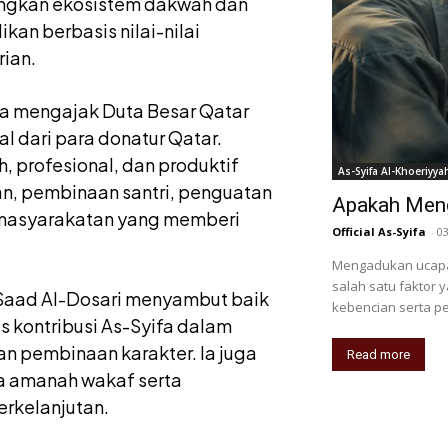
ngkan ekosistem dakwah dan
kan berbasis nilai-nilai
ian.
uga mengajak Duta Besar Qatar
l dari para donatur Qatar.
, profesional, dan produktif
As-Syifa Al-Khoeriyya
, pembinaan santri, penguatan
Apakah Meng
masyarakatan yang memberi
Official As-Syifa
-
0
Mengadukan ucapa
salah satu faktor
k Saad Al-Dosari menyambut baik
kebencian serta p
s kontribusi As-Syifa dalam
 pembinaan karakter. Ia juga
Read more
a amanah wakaf serta
rkelanjutan.