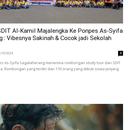
SDIT Al-Kamil Majalengka Ke Ponpes As-Syifa
 : Vibesnya Sakinah & Cocok jadi Sekolah
3/10/2024
0
pes As-Syifa Sagalaherang menerima rombongan study tour dari SDIT
a. Rombongan yang terdiri dari 170 orang yang diikuti siswa jenjang