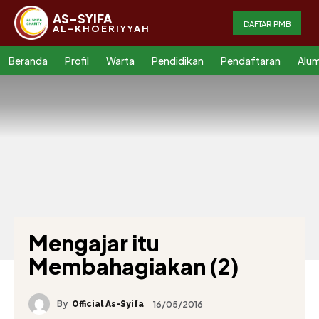
AS-SYIFA
DAFTAR PMB
AL-KHOERIYYAH
Beranda
Profil
Warta
Pendidikan
Pendaftaran
Alum
Mengajar itu
Membahagiakan (2)
By
16/05/2016
Official As-Syifa