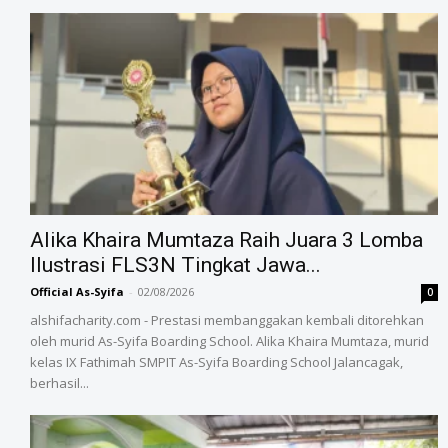
Alika Khaira Mumtaza Raih Juara 3 Lomba
Ilustrasi FLS3N Tingkat Jawa...
Official As-Syifa
-
02/08/2026
0
alshifacharity.com - Prestasi membanggakan kembali ditorehkan
oleh murid As-Syifa Boarding School. Alika Khaira Mumtaza, murid
kelas IX Fathimah SMPIT As-Syifa Boarding School Jalancagak,
berhasil...