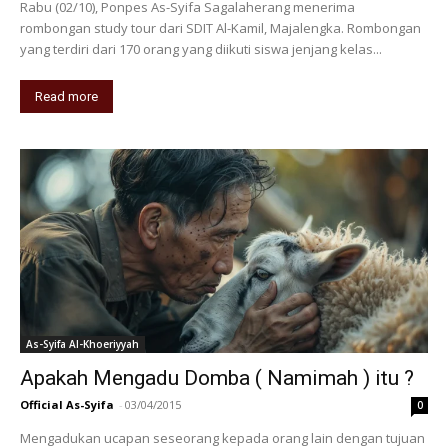
Rabu (02/10), Ponpes As-Syifa Sagalaherang menerima
rombongan study tour dari SDIT Al-Kamil, Majalengka. Rombongan
yang terdiri dari 170 orang yang diikuti siswa jenjang kelas...
Read more
As-Syifa Al-Khoeriyyah
Apakah Mengadu Domba ( Namimah ) itu ?
Official As-Syifa
-
03/04/2015
0
Mengadukan ucapan seseorang kepada orang lain dengan tujuan