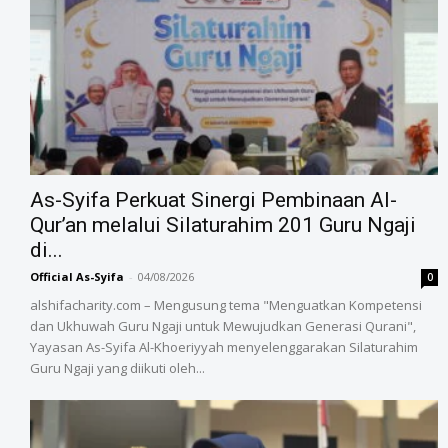
As-Syifa Perkuat Sinergi Pembinaan Al-
Qur’an melalui Silaturahim 201 Guru Ngaji
di...
Official As-Syifa
-
04/08/2026
0
alshifacharity.com – Mengusung tema "Menguatkan Kompetensi
dan Ukhuwah Guru Ngaji untuk Mewujudkan Generasi Qurani",
Yayasan As-Syifa Al-Khoeriyyah menyelenggarakan Silaturahim
Guru Ngaji yang diikuti oleh...