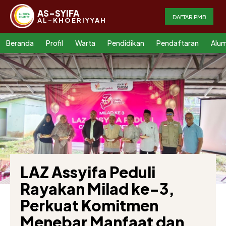
AS-SYIFA
DAFTAR PMB
AL-KHOERIYYAH
Beranda
Profil
Warta
Pendidikan
Pendaftaran
Alum
LAZ Assyifa Peduli
Rayakan Milad ke-3,
Perkuat Komitmen
Menebar Manfaat dan