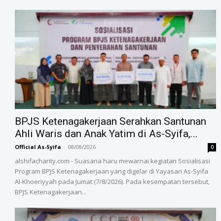
BPJS Ketenagakerjaan Serahkan Santunan
Ahli Waris dan Anak Yatim di As-Syifa,...
Official As-Syifa
-
08/08/2026
0
alshifacharity.com - Suasana haru mewarnai kegiatan Sosialisasi
Program BPJS Ketenagakerjaan yang digelar di Yayasan As-Syifa
Al-Khoeriyyah pada Jumat (7/8/2026). Pada kesempatan tersebut,
BPJS Ketenagakerjaan...