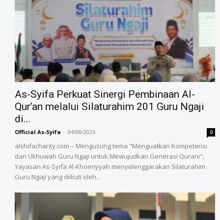
As-Syifa Perkuat Sinergi Pembinaan Al-
Qur’an melalui Silaturahim 201 Guru Ngaji
di...
Official As-Syifa
-
04/08/2026
0
alshifacharity.com – Mengusung tema "Menguatkan Kompetensi
dan Ukhuwah Guru Ngaji untuk Mewujudkan Generasi Qurani",
Yayasan As-Syifa Al-Khoeriyyah menyelenggarakan Silaturahim
Guru Ngaji yang diikuti oleh...