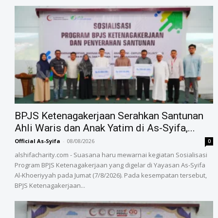
BPJS Ketenagakerjaan Serahkan Santunan
Ahli Waris dan Anak Yatim di As-Syifa,...
Official As-Syifa
-
08/08/2026
0
alshifacharity.com - Suasana haru mewarnai kegiatan Sosialisasi
Program BPJS Ketenagakerjaan yang digelar di Yayasan As-Syifa
Al-Khoeriyyah pada Jumat (7/8/2026). Pada kesempatan tersebut,
BPJS Ketenagakerjaan...