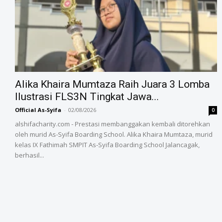
Alika Khaira Mumtaza Raih Juara 3 Lomba
Ilustrasi FLS3N Tingkat Jawa...
Official As-Syifa
-
02/08/2026
0
alshifacharity.com - Prestasi membanggakan kembali ditorehkan
oleh murid As-Syifa Boarding School. Alika Khaira Mumtaza, murid
kelas IX Fathimah SMPIT As-Syifa Boarding School Jalancagak,
berhasil...