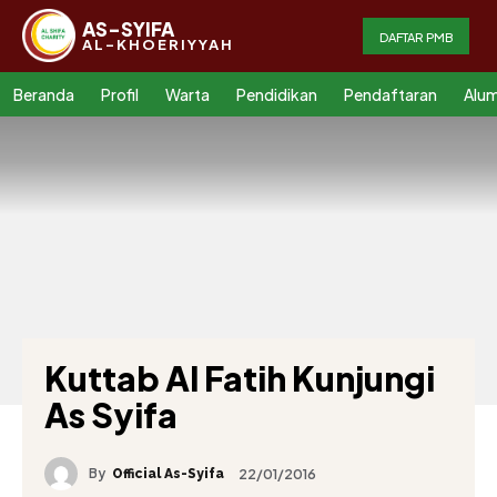
AS-SYIFA
DAFTAR PMB
AL-KHOERIYYAH
Beranda
Profil
Warta
Pendidikan
Pendaftaran
Alum
Kuttab Al Fatih Kunjungi
As Syifa
By
22/01/2016
Official As-Syifa