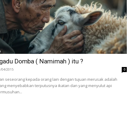
h
adu Domba ( Namimah ) itu ?
3/04/2015
0
n seseorang kepada orang lain dengan tujuan merusak adalah
 yang menyebabkan terputusnya ikatan dan yang menyulut api
ermusuhan...