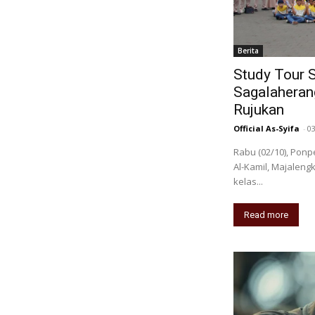
Berita
Study Tour 
Sagalaherang
Rujukan
Official As-Syifa
-
0
Rabu (02/10), Pon
Al-Kamil, Majalengk
kelas...
Read more