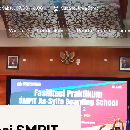
d Sabtu. 07.00 - 16.00
Subang, Jawa Barat
Warta
Pendidikan
Pendaftaran
Alu
si SMPIT