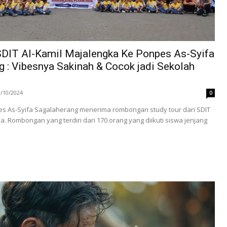
SDIT Al-Kamil Majalengka Ke Ponpes As-Syifa
 : Vibesnya Sakinah & Cocok jadi Sekolah
3/10/2024
0
pes As-Syifa Sagalaherang menerima rombongan study tour dari SDIT
a. Rombongan yang terdiri dari 170 orang yang diikuti siswa jenjang