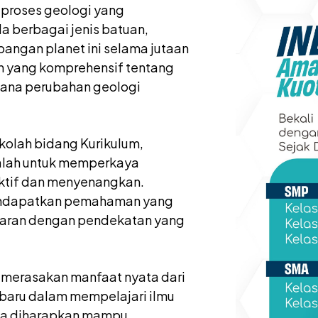
-proses geologi yang
 berbagai jenis batuan,
bangan planet ini selama jutaan
 yang komprehensif tentang
mana perubahan geologi
kolah bidang Kurikulum,
dalah untuk memperkaya
aktif dan menyenangkan.
 mendapatkan pemahaman yang
ajaran dengan pendekatan yang
t merasakan manfaat nyata dari
 baru dalam mempelajari ilmu
uga diharapkan mampu