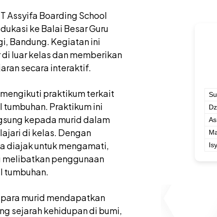
T Assyifa Boarding School
ukasi ke Balai Besar Guru
, Bandung. Kegiatan ini
di luar kelas dan memberikan
an secara interaktif.
mengikuti praktikum terkait
Su
l tumbuhan. Praktikum ini
Dz
gsung kepada murid dalam
As
jari di kelas. Dengan
Ma
ya diajak untuk mengamati,
Is
ng melibatkan penggunaan
el tumbuhan.
 para murid mendapatkan
g sejarah kehidupan di bumi,