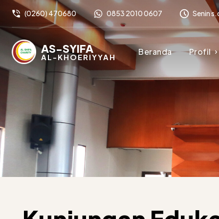
(0260) 470680
0853 2010 0607
Senin s.
AS-SYIFA
Beranda
Profil
AL-KHOERIYYAH
Kunjungan Eduka