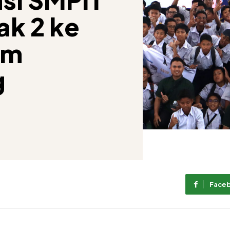
ak 2 ke
um
g
Face