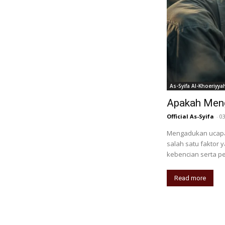
As-Syifa Al-Khoeriyya
Apakah Meng
Official As-Syifa
-
0
Mengadukan ucapa
salah satu faktor
kebencian serta p
Read more