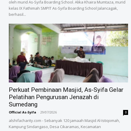
oleh murid As-Syifa Boarding School. Alika Khaira Mumtaza, murid
kelas IX Fathimah SMPIT As-Syifa Boarding School Jalancagak,
berhasil...
‎Perkuat Pembinaan Masjid, As-Syifa Gelar
Pelatihan Pengurusan Jenazah di
Sumedang
Official As-Syifa
-
29/07/2026
0
alshifacharity.com - Sebanyak 120 jamaah Masjid Al-Istiqomah,
Kampung Sindangaso, Desa Cikaramas, Kecamatan