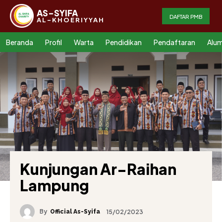
AS-SYIFA
DAFTAR PMB
AL-KHOERIYYAH
Beranda
Profil
Warta
Pendidikan
Pendaftaran
Alum
Kunjungan Ar-Raihan
Lampung
By
15/02/2023
Official As-Syifa