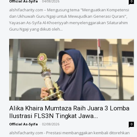
Official As-Syifa
-
04/08/2026
0
alshifacharity.com – Mengusung tema "Menguatkan Kompetensi
dan Ukhuwah Guru Ngaji untuk Mewujudkan Generasi Qurani",
Yayasan As-Syifa Al-Khoeriyyah menyelenggarakan Silaturahim
Guru Ngaji yang diikuti oleh...
Alika Khaira Mumtaza Raih Juara 3 Lomba
Ilustrasi FLS3N Tingkat Jawa...
Official As-Syifa
-
02/08/2026
0
alshifacharity.com - Prestasi membanggakan kembali ditorehkan