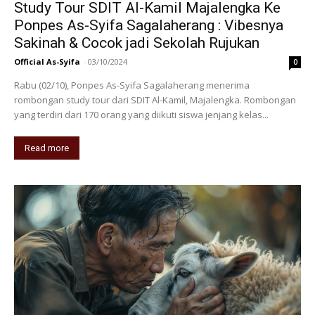
Study Tour SDIT Al-Kamil Majalengka Ke
Ponpes As-Syifa Sagalaherang : Vibesnya
Sakinah & Cocok jadi Sekolah Rujukan
Official As-Syifa
-
03/10/2024
0
Rabu (02/10), Ponpes As-Syifa Sagalaherang menerima
rombongan study tour dari SDIT Al-Kamil, Majalengka. Rombongan
yang terdiri dari 170 orang yang diikuti siswa jenjang kelas...
Read more