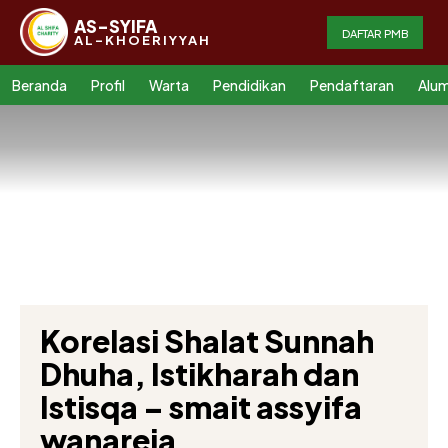
AS-SYIFA
DAFTAR PMB
AL-KHOERIYYAH
Beranda
Profil
Warta
Pendidikan
Pendaftaran
Alum
Korelasi Shalat Sunnah
Dhuha, Istikharah dan
Istisqa – smait assyifa
wanareja