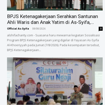
BPJS Ketenagakerjaan Serahkan Santunan
Ahli Waris dan Anak Yatim di As-Syifa,...
Official As-Syifa
-
08/08/2026
0
alshifacharity.com - Suasana haru mewarnai kegiatan Sosialisasi
Program BPJS Ketenagakerjaan yang digelar di Yayasan As-Syifa
Al-Khoeriyyah pada Jumat (7/8/2026). Pada kesempatan tersebut,
BPJS Ketenagakerjaan...