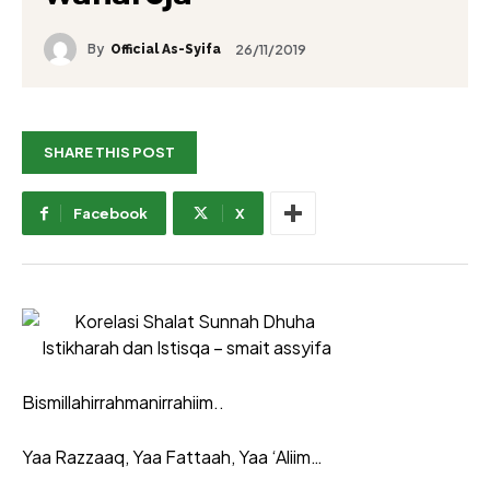
By
26/11/2019
Official As-Syifa
SHARE THIS POST
Facebook
X
Bismillahirrahmanirrahiim..
Yaa Razzaaq, Yaa Fattaah, Yaa ‘Aliim…