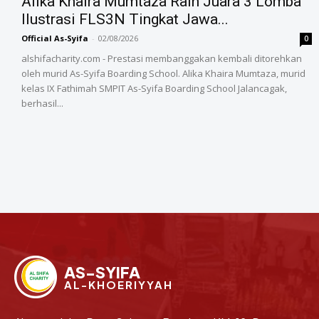
Alika Khaira Mumtaza Raih Juara 3 Lomba
Ilustrasi FLS3N Tingkat Jawa...
Official As-Syifa
-
02/08/2026
0
alshifacharity.com - Prestasi membanggakan kembali ditorehkan
oleh murid As-Syifa Boarding School. Alika Khaira Mumtaza, murid
kelas IX Fathimah SMPIT As-Syifa Boarding School Jalancagak,
berhasil...
AS-SYIFA
AL-KHOERIYYAH