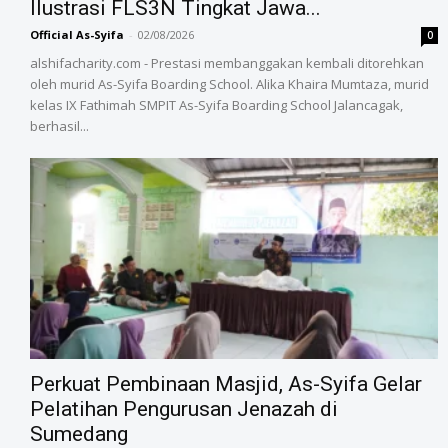
Ilustrasi FLS3N Tingkat Jawa...
Official As-Syifa
-
02/08/2026
0
alshifacharity.com - Prestasi membanggakan kembali ditorehkan
oleh murid As-Syifa Boarding School. Alika Khaira Mumtaza, murid
kelas IX Fathimah SMPIT As-Syifa Boarding School Jalancagak,
berhasil...
‎Perkuat Pembinaan Masjid, As-Syifa Gelar
Pelatihan Pengurusan Jenazah di
Sumedang