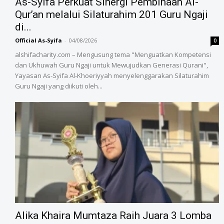
As-Syifa Perkuat Sinergi Pembinaan Al-
Qur’an melalui Silaturahim 201 Guru Ngaji
di...
Official As-Syifa
-
04/08/2026
0
alshifacharity.com – Mengusung tema "Menguatkan Kompetensi
dan Ukhuwah Guru Ngaji untuk Mewujudkan Generasi Qurani",
Yayasan As-Syifa Al-Khoeriyyah menyelenggarakan Silaturahim
Guru Ngaji yang diikuti oleh...
Alika Khaira Mumtaza Raih Juara 3 Lomba