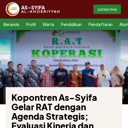
AS-SYIFA
DAFTAR PMB
AL-KHOERIYYAH
Beranda
Profil
Warta
Pendidikan
Pendaftaran
Alum
Kopontren As-Syifa
Gelar RAT dengan
Agenda Strategis;
Evaluasi Kinerja dan