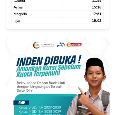
Dzuhur
11:55
Ashar
15:16
Maghrib
17:51
Isya
19:02