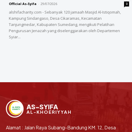
Official As-Syifa
-
29/07/2026
0
alshifacharity.com - Sebanyak 120 jamaah Masjid Al-Istiqomah,
Kampung Sindangaso, Desa Cikaramas, Kecamatan
Tanjungmedar, Kabupaten Sumedang, mengikuti Pelatihan
Pengurusan Jenazah yang diselenggarakan oleh Departemen
Syiar...
AS-SYIFA
AL-KHOERIYYAH
Alamat : Jalan Raya Subang-Bandung KM. 12, Desa