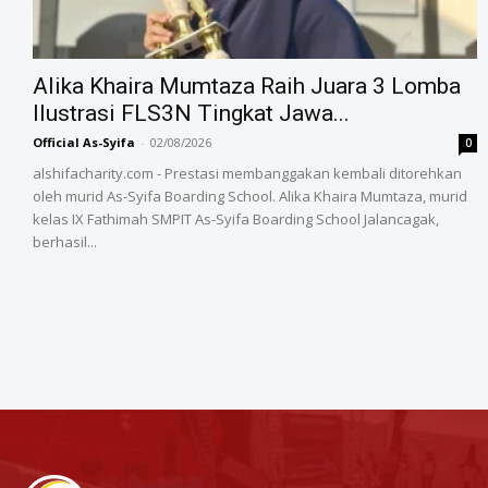
Alika Khaira Mumtaza Raih Juara 3 Lomba
Ilustrasi FLS3N Tingkat Jawa...
Official As-Syifa
-
02/08/2026
0
alshifacharity.com - Prestasi membanggakan kembali ditorehkan
oleh murid As-Syifa Boarding School. Alika Khaira Mumtaza, murid
kelas IX Fathimah SMPIT As-Syifa Boarding School Jalancagak,
berhasil...