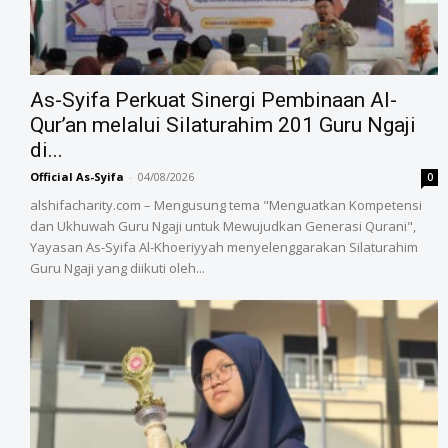
As-Syifa Perkuat Sinergi Pembinaan Al-
Qur’an melalui Silaturahim 201 Guru Ngaji
di...
Official As-Syifa
-
04/08/2026
0
alshifacharity.com – Mengusung tema "Menguatkan Kompetensi
dan Ukhuwah Guru Ngaji untuk Mewujudkan Generasi Qurani",
Yayasan As-Syifa Al-Khoeriyyah menyelenggarakan Silaturahim
Guru Ngaji yang diikuti oleh...