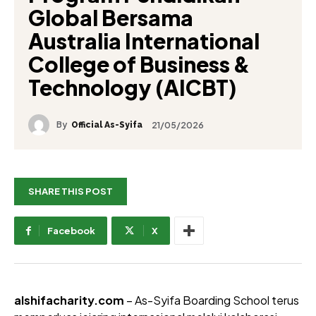
Global Bersama
Australia International
College of Business &
Technology (AICBT)
By
21/05/2026
Official As-Syifa
SHARE THIS POST
Facebook
X
alshifacharity.com
– As-Syifa Boarding School terus