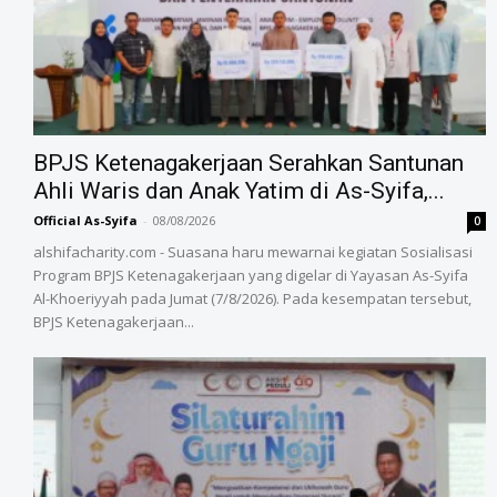
BPJS Ketenagakerjaan Serahkan Santunan
Ahli Waris dan Anak Yatim di As-Syifa,...
Official As-Syifa
-
08/08/2026
0
alshifacharity.com - Suasana haru mewarnai kegiatan Sosialisasi
Program BPJS Ketenagakerjaan yang digelar di Yayasan As-Syifa
Al-Khoeriyyah pada Jumat (7/8/2026). Pada kesempatan tersebut,
BPJS Ketenagakerjaan...