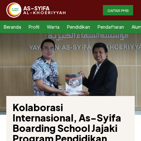
AS-SYIFA
DAFTAR PMB
AL-KHOERIYYAH
Beranda
Profil
Warta
Pendidikan
Pendaftaran
Alum
Kolaborasi
Internasional, As-Syifa
Boarding School Jajaki
Program Pendidikan