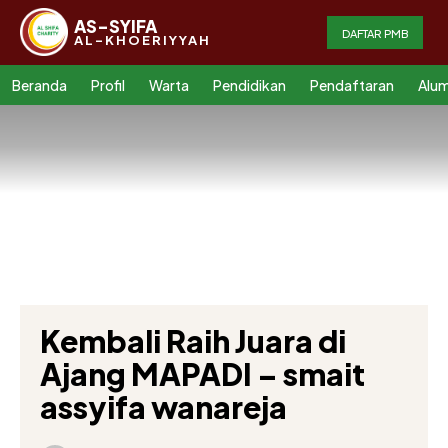
AS-SYIFA
DAFTAR PMB
AL-KHOERIYYAH
Beranda
Profil
Warta
Pendidikan
Pendaftaran
Alum
Kembali Raih Juara di
Ajang MAPADI – smait
assyifa wanareja