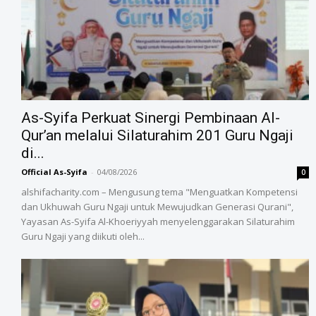
As-Syifa Perkuat Sinergi Pembinaan Al-
Qur’an melalui Silaturahim 201 Guru Ngaji
di...
Official As-Syifa
-
04/08/2026
0
alshifacharity.com – Mengusung tema "Menguatkan Kompetensi
dan Ukhuwah Guru Ngaji untuk Mewujudkan Generasi Qurani",
Yayasan As-Syifa Al-Khoeriyyah menyelenggarakan Silaturahim
Guru Ngaji yang diikuti oleh...