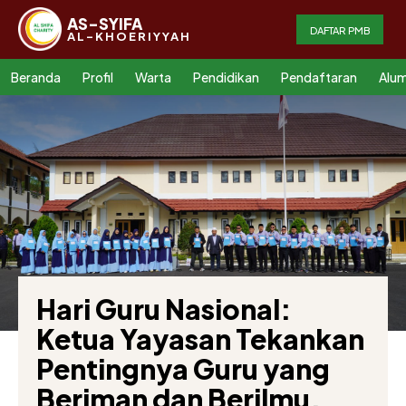
AS-SYIFA
DAFTAR PMB
AL-KHOERIYYAH
Beranda
Profil
Warta
Pendidikan
Pendaftaran
Alum
Hari Guru Nasional:
Ketua Yayasan Tekankan
Pentingnya Guru yang
Beriman dan Berilmu.