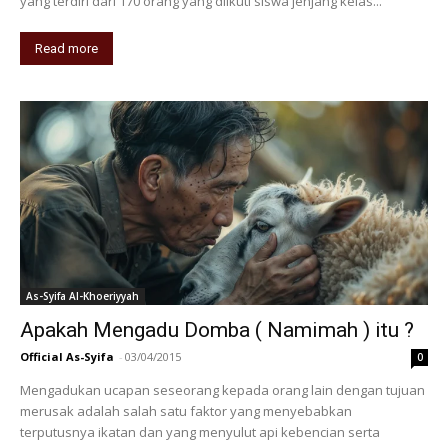
yang terdiri dari 170 orang yang diikuti siswa jenjang kelas...
Read more
As-Syifa Al-Khoeriyyah
Apakah Mengadu Domba ( Namimah ) itu ?
Official As-Syifa
-
03/04/2015
0
Mengadukan ucapan seseorang kepada orang lain dengan tujuan
merusak adalah salah satu faktor yang menyebabkan
terputusnya ikatan dan yang menyulut api kebencian serta