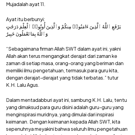
Mujadalah ayat 11.
Ayat itu berbunyi:
يَرْفَعِ ٱللَّهُ ٱلَّذِينَ ءَامَنُوا۟ مِنكُمْ وَٱلَّذِينَ أُوتُوا۟ ٱلْعِلْمَ دَرَجَٰتٍ
وَٱللَّهُ بِمَا تَعْمَلُونَ خَبِيرٌ
“Sebagaimana firman Allah SWT dalam ayat ini, yakni
Allah akan terus mengangkat derajat dari zaman ke
zaman di setiap masa, orang-orang yang beriman dan
memiliki ilmu pengetahuan, termasuk para guru kita,
dengan derajat-derajat yang tidak terbatas.” tutur
K.H. Lalu Agus.
Dalam mentadabburi ayat ini, sambung K.H. Lalu, tentu
yang dimaksud para guru disini adalah guru-guru yang
menginspirasi muridnya, yang dimulai dari inspirasi
keimanan. Dengan keimanan kepada Allah SWT, kita
sepenuhnya meyakini bahwa seluruh ilmu pengetahuan