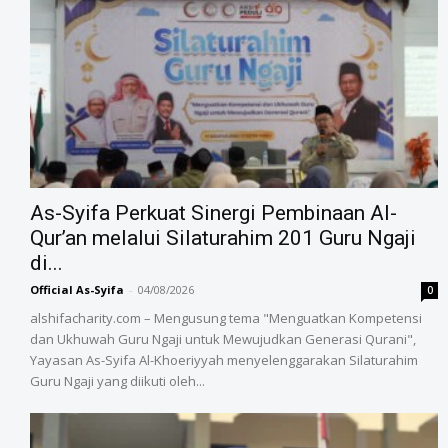
As-Syifa Perkuat Sinergi Pembinaan Al-
Qur’an melalui Silaturahim 201 Guru Ngaji
di...
Official As-Syifa
-
04/08/2026
0
alshifacharity.com – Mengusung tema "Menguatkan Kompetensi
dan Ukhuwah Guru Ngaji untuk Mewujudkan Generasi Qurani",
Yayasan As-Syifa Al-Khoeriyyah menyelenggarakan Silaturahim
Guru Ngaji yang diikuti oleh...