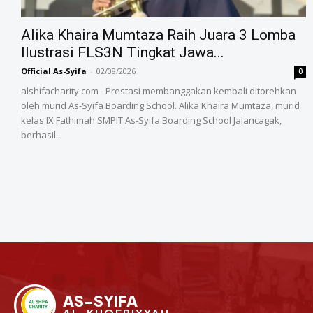
Alika Khaira Mumtaza Raih Juara 3 Lomba
Ilustrasi FLS3N Tingkat Jawa...
Official As-Syifa
-
02/08/2026
0
alshifacharity.com - Prestasi membanggakan kembali ditorehkan
oleh murid As-Syifa Boarding School. Alika Khaira Mumtaza, murid
kelas IX Fathimah SMPIT As-Syifa Boarding School Jalancagak,
berhasil...
AS-SYIFA
AL-KHOERIYYAH