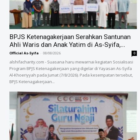
BPJS Ketenagakerjaan Serahkan Santunan
Ahli Waris dan Anak Yatim di As-Syifa,...
Official As-Syifa
-
08/08/2026
0
alshifacharity.com - Suasana haru mewarnai kegiatan Sosialisasi
Program BPJS Ketenagakerjaan yang digelar di Yayasan As-Syifa
Al-Khoeriyyah pada Jumat (7/8/2026). Pada kesempatan tersebut,
BPJS Ketenagakerjaan...