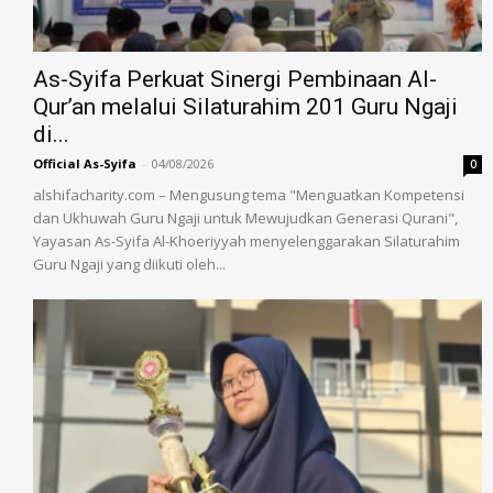
As-Syifa Perkuat Sinergi Pembinaan Al-
Qur’an melalui Silaturahim 201 Guru Ngaji
di...
Official As-Syifa
-
04/08/2026
0
alshifacharity.com – Mengusung tema "Menguatkan Kompetensi
dan Ukhuwah Guru Ngaji untuk Mewujudkan Generasi Qurani",
Yayasan As-Syifa Al-Khoeriyyah menyelenggarakan Silaturahim
Guru Ngaji yang diikuti oleh...