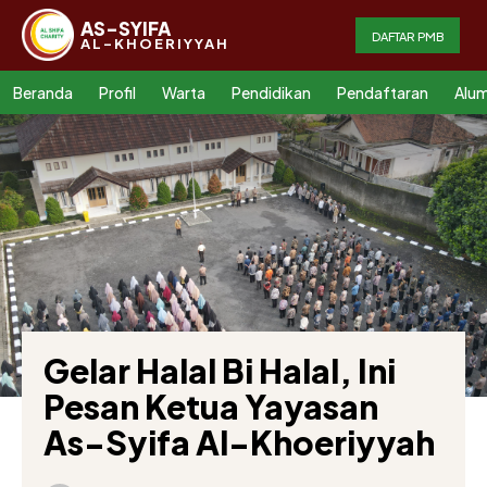
AS-SYIFA
DAFTAR PMB
AL-KHOERIYYAH
Beranda
Profil
Warta
Pendidikan
Pendaftaran
Alum
Gelar Halal Bi Halal, Ini
Pesan Ketua Yayasan
As-Syifa Al-Khoeriyyah