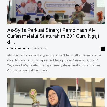
As-Syifa Perkuat Sinergi Pembinaan Al-
Qur’an melalui Silaturahim 201 Guru Ngaji
di...
Official As-Syifa
-
04/08/2026
0
alshifacharity.com – Mengusung tema "Menguatkan Kompetensi
dan Ukhuwah Guru Ngaji untuk Mewujudkan Generasi Qurani",
Yayasan As-Syifa Al-Khoeriyyah menyelenggarakan Silaturahim
Guru Ngaji yang diikuti oleh...