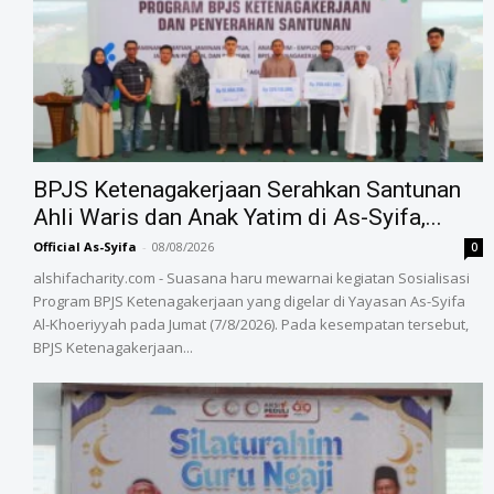
BPJS Ketenagakerjaan Serahkan Santunan
Ahli Waris dan Anak Yatim di As-Syifa,...
Official As-Syifa
-
08/08/2026
0
alshifacharity.com - Suasana haru mewarnai kegiatan Sosialisasi
Program BPJS Ketenagakerjaan yang digelar di Yayasan As-Syifa
Al-Khoeriyyah pada Jumat (7/8/2026). Pada kesempatan tersebut,
BPJS Ketenagakerjaan...