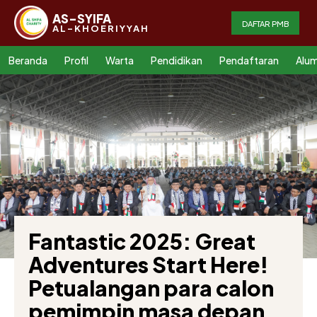
AS-SYIFA
DAFTAR PMB
AL-KHOERIYYAH
Beranda
Profil
Warta
Pendidikan
Pendaftaran
Alum
Fantastic 2025: Great
Adventures Start Here!
Petualangan para calon
pemimpin masa depan