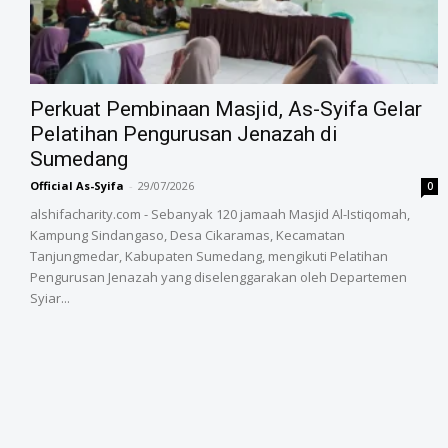
‎Perkuat Pembinaan Masjid, As-Syifa Gelar
Pelatihan Pengurusan Jenazah di
Sumedang
Official As-Syifa
-
29/07/2026
0
alshifacharity.com - Sebanyak 120 jamaah Masjid Al-Istiqomah,
Kampung Sindangaso, Desa Cikaramas, Kecamatan
Tanjungmedar, Kabupaten Sumedang, mengikuti Pelatihan
Pengurusan Jenazah yang diselenggarakan oleh Departemen
Syiar...