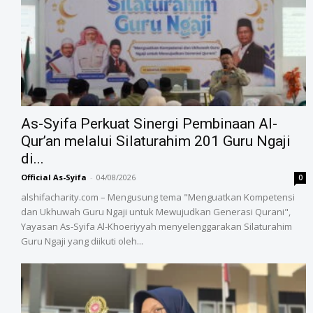
As-Syifa Perkuat Sinergi Pembinaan Al-
Qur’an melalui Silaturahim 201 Guru Ngaji
di...
Official As-Syifa
-
04/08/2026
0
alshifacharity.com – Mengusung tema "Menguatkan Kompetensi
dan Ukhuwah Guru Ngaji untuk Mewujudkan Generasi Qurani",
Yayasan As-Syifa Al-Khoeriyyah menyelenggarakan Silaturahim
Guru Ngaji yang diikuti oleh...