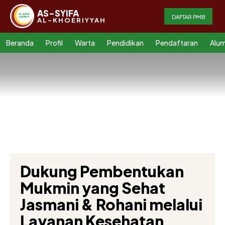
AS-SYIFA
DAFTAR PMB
AL-KHOERIYYAH
Beranda
Profil
Warta
Pendidikan
Pendaftaran
Alum
Dukung Pembentukan
Mukmin yang Sehat
Jasmani & Rohani melalui
Layanan Kesehatan