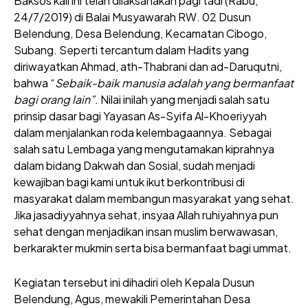
Baksos kali ini telah dilaksanakan pagi tadi (Rabu,
24/7/2019) di Balai Musyawarah RW. 02 Dusun
Belendung, Desa Belendung, Kecamatan Cibogo,
Subang. Seperti tercantum dalam Hadits yang
diriwayatkan Ahmad, ath-Thabrani dan ad-Daruqutni,
bahwa “
Sebaik-baik
manusia adalah yang bermanfaat
bagi orang lain”
. Nilai inilah yang menjadi salah satu
prinsip dasar bagi Yayasan As-Syifa Al-Khoeriyyah
dalam menjalankan roda kelembagaannya. Sebagai
salah satu Lembaga yang mengutamakan kiprahnya
dalam bidang Dakwah dan Sosial, sudah menjadi
kewajiban bagi kami untuk ikut berkontribusi di
masyarakat dalam membangun masyarakat yang sehat.
Jika jasadiyyahnya sehat, insyaa Allah ruhiyahnya pun
sehat dengan menjadikan insan muslim berwawasan,
berkarakter mukmin serta bisa bermanfaat bagi ummat.
Kegiatan tersebut ini dihadiri oleh Kepala Dusun
Belendung, Agus, mewakili Pemerintahan Desa