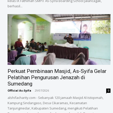
kelas IX Fathimah SMPIT As-Syifa Boarding School Jalancagak,
berhasil...
‎Perkuat Pembinaan Masjid, As-Syifa Gelar
Pelatihan Pengurusan Jenazah di
Sumedang
Official As-Syifa
-
29/07/2026
0
alshifacharity.com - Sebanyak 120 jamaah Masjid Al-Istiqomah,
Kampung Sindangaso, Desa Cikaramas, Kecamatan
Tanjungmedar, Kabupaten Sumedang, mengikuti Pelatihan