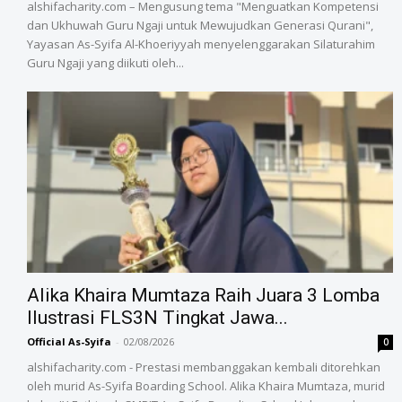
alshifacharity.com – Mengusung tema "Menguatkan Kompetensi
dan Ukhuwah Guru Ngaji untuk Mewujudkan Generasi Qurani",
Yayasan As-Syifa Al-Khoeriyyah menyelenggarakan Silaturahim
Guru Ngaji yang diikuti oleh...
Alika Khaira Mumtaza Raih Juara 3 Lomba
Ilustrasi FLS3N Tingkat Jawa...
Official As-Syifa
-
02/08/2026
0
alshifacharity.com - Prestasi membanggakan kembali ditorehkan
oleh murid As-Syifa Boarding School. Alika Khaira Mumtaza, murid