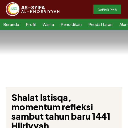
AS-SYIFA
DAFTAR PMB
AL-KHOERIYYAH
Beranda
Profil
Warta
Pendidikan
Pendaftaran
Alum
Shalat Istisqa,
momentum refleksi
sambut tahun baru 1441
Hijriyyah