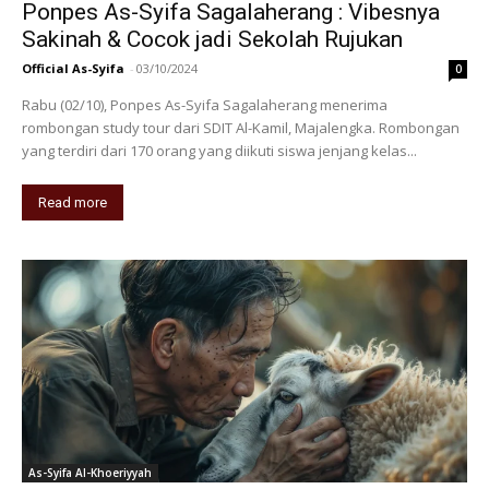
Ponpes As-Syifa Sagalaherang : Vibesnya
Sakinah & Cocok jadi Sekolah Rujukan
Official As-Syifa
-
03/10/2024
0
Rabu (02/10), Ponpes As-Syifa Sagalaherang menerima
rombongan study tour dari SDIT Al-Kamil, Majalengka. Rombongan
yang terdiri dari 170 orang yang diikuti siswa jenjang kelas...
Read more
As-Syifa Al-Khoeriyyah