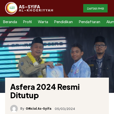
AS-SYIFA
DAFTAR PMB
AL-KHOERIYYAH
Beranda
Profil
Warta
Pendidikan
Pendaftaran
Alum
Asfera 2024 Resmi
Ditutup
By
05/03/2024
Official As-Syifa