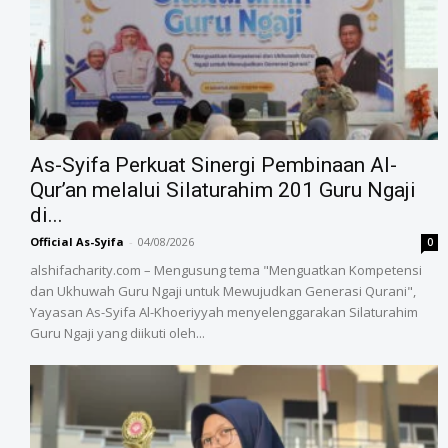
As-Syifa Perkuat Sinergi Pembinaan Al-
Qur’an melalui Silaturahim 201 Guru Ngaji
di...
Official As-Syifa
-
04/08/2026
0
alshifacharity.com – Mengusung tema "Menguatkan Kompetensi
dan Ukhuwah Guru Ngaji untuk Mewujudkan Generasi Qurani",
Yayasan As-Syifa Al-Khoeriyyah menyelenggarakan Silaturahim
Guru Ngaji yang diikuti oleh...