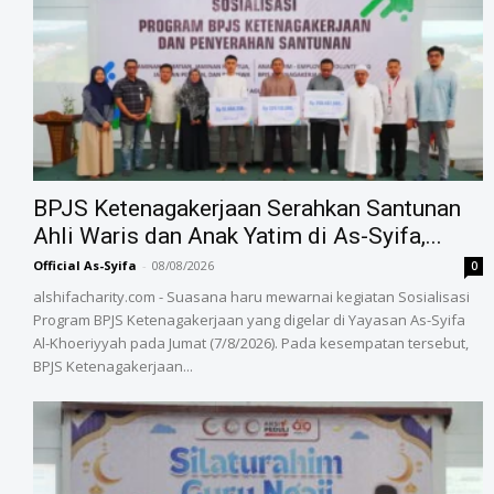
BPJS Ketenagakerjaan Serahkan Santunan
Ahli Waris dan Anak Yatim di As-Syifa,...
Official As-Syifa
-
08/08/2026
0
alshifacharity.com - Suasana haru mewarnai kegiatan Sosialisasi
Program BPJS Ketenagakerjaan yang digelar di Yayasan As-Syifa
Al-Khoeriyyah pada Jumat (7/8/2026). Pada kesempatan tersebut,
BPJS Ketenagakerjaan...