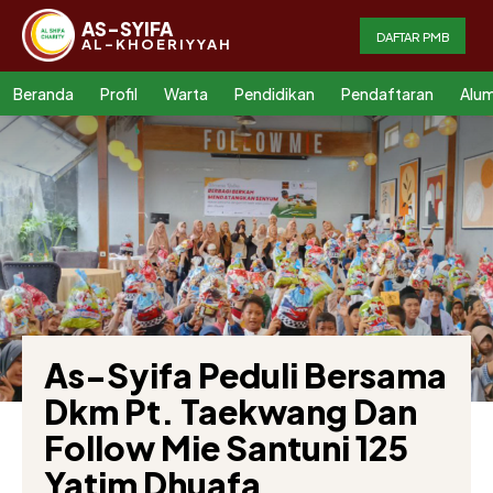
AS-SYIFA
DAFTAR PMB
AL-KHOERIYYAH
Beranda
Profil
Warta
Pendidikan
Pendaftaran
Alum
As-Syifa Peduli Bersama
Dkm Pt. Taekwang Dan
Follow Mie Santuni 125
Yatim Dhuafa