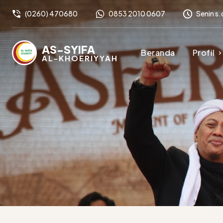
(0260) 470680
0853 2010 0607
Senin s.
AS-SYIFA
Beranda
Profil
AL-KHOERIYYAH