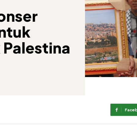
onser
ntuk
 Palestina
Face