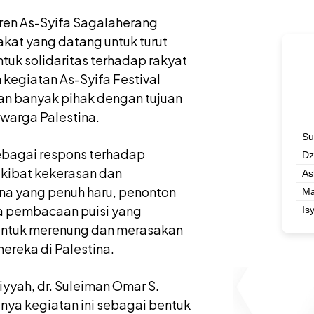
ren As-Syifa Sagalaherang
rakat yang datang untuk turut
tuk solidaritas terhadap rakyat
n kegiatan As-Syifa Festival
an banyak pihak dengan tujuan
warga Palestina.
Su
ebagai respons terhadap
Dz
akibat kekerasan dan
As
na yang penuh haru, penonton
Ma
ta pembacaan puisi yang
Is
 untuk merenung dan merasakan
ereka di Palestina.
yyah, dr. Suleiman Omar S.
ya kegiatan ini sebagai bentuk