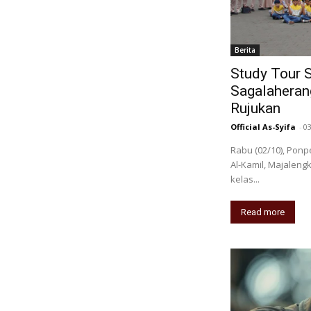
Berita
Study Tour 
Sagalaherang
Rujukan
Official As-Syifa
-
0
Rabu (02/10), Pon
Al-Kamil, Majalengk
kelas...
Read more