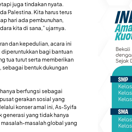
etapi juga tindakan nyata.
a Palestina. Kita harus terus
iap hari ada pembunuhan,
ara kita di sana,” ujarnya.
n dan kepedulian, acara ini
 diperuntukkan bagi bantuan
ang tua turut serta memberikan
, sebagai bentuk dukungan
 hanya berfungsi sebagai
pusat gerakan sosial yang
alui konser amal ini, As-Syifa
generasi yang tidak hanya
ap masalah-masalah global yang