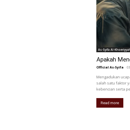
As-Syifa Al-Khoeriyya
Apakah Meng
Official As-Syifa
-
0
Mengadukan ucapa
salah satu faktor
kebencian serta p
Read more