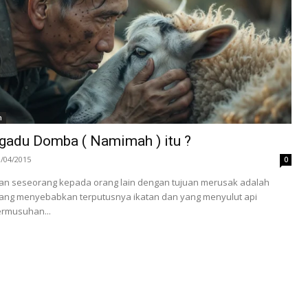
h
adu Domba ( Namimah ) itu ?
3/04/2015
0
n seseorang kepada orang lain dengan tujuan merusak adalah
 yang menyebabkan terputusnya ikatan dan yang menyulut api
ermusuhan...