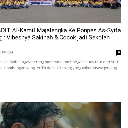
SDIT Al-Kamil Majalengka Ke Ponpes As-Syifa
 : Vibesnya Sakinah & Cocok jadi Sekolah
3/10/2024
0
pes As-Syifa Sagalaherang menerima rombongan study tour dari SDIT
a. Rombongan yang terdiri dari 170 orang yang diikuti siswa jenjang