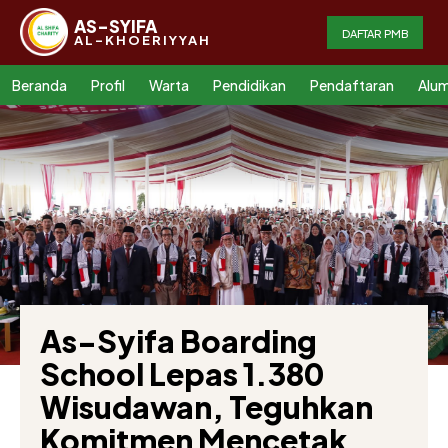
AS-SYIFA
DAFTAR PMB
AL-KHOERIYYAH
Beranda
Profil
Warta
Pendidikan
Pendaftaran
Alum
As-Syifa Boarding
School Lepas 1.380
Wisudawan, Teguhkan
Komitmen Mencetak