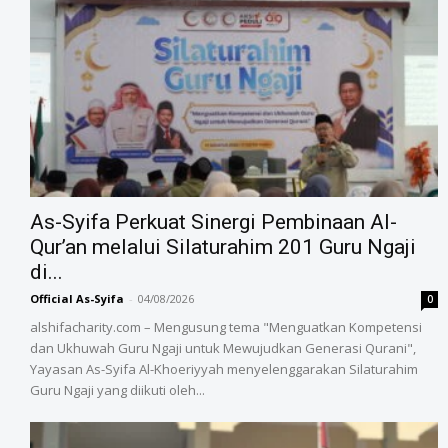
As-Syifa Perkuat Sinergi Pembinaan Al-
Qur’an melalui Silaturahim 201 Guru Ngaji
di...
Official As-Syifa
-
04/08/2026
0
alshifacharity.com – Mengusung tema "Menguatkan Kompetensi
dan Ukhuwah Guru Ngaji untuk Mewujudkan Generasi Qurani",
Yayasan As-Syifa Al-Khoeriyyah menyelenggarakan Silaturahim
Guru Ngaji yang diikuti oleh...